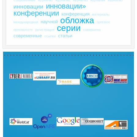
инновации»
инновации
конференции
конференция
материалы
обложка
научной
международная
оргвзнос
серии
оргкомитете
регистрация
совершена
современные
статьи
ссылки