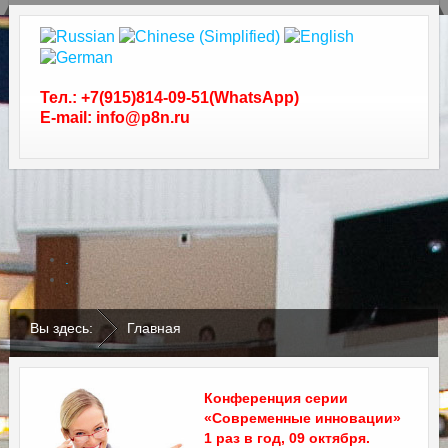
Тел.: +7(915)814-09-51(WhatsApp)
E-mail: info@p8n.ru
.
.
Вы здесь:
Главная
Конференция серии
«Современные инновации»
1 раз в год, 09 октября.