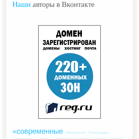
Наши
авторы в Вконтакте
«современные
Оргкомитете
Регистрация
Современные
журнала1
журнала2
журнала3
журнала4
журнала5