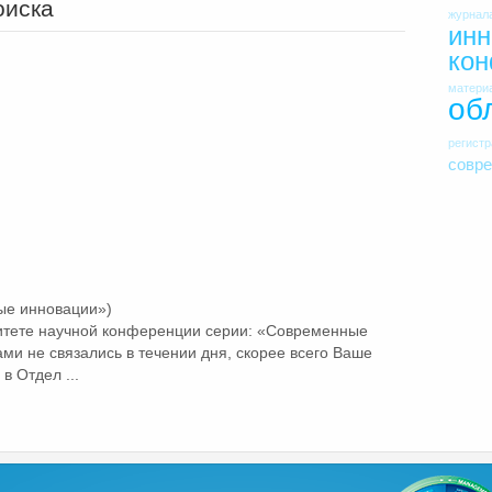
оиска
журнал
инн
ко
матери
об
регист
совр
ые инновации»)
итете научной конференции серии: «Современные
и не связались в течении дня, скорее всего Ваше
 Отдел ...