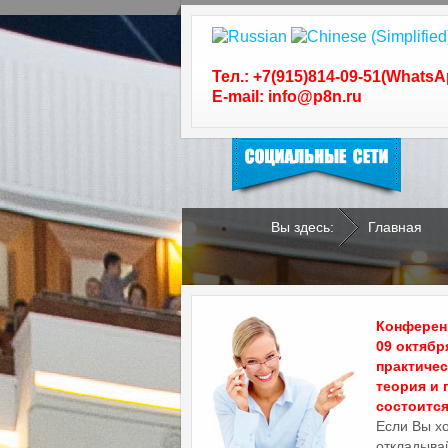
Следуйте за нами в
социальных сетях
Тел.: +7(915)814-09-51(WhatsA
E-mail: info@p8n.ru
Вы здесь:
Главная
.
.
Конференц
09 октябр
практиче
теория и 
состоится 
Если Вы х
откладывай