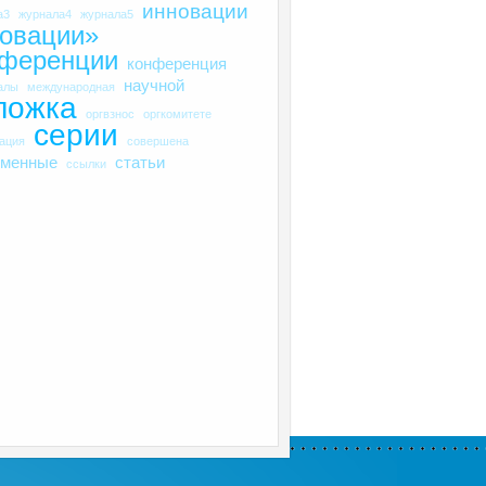
инновации
а3
журнала4
журнала5
овации»
нференции
конференция
научной
алы
международная
ложка
оргвзнос
оргкомитете
серии
рация
совершена
еменные
статьи
ссылки