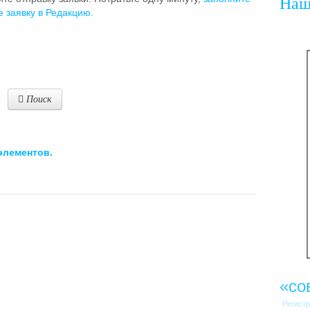
На
е заявку в Редакцию.
Поиск
элементов.
«со
Регист