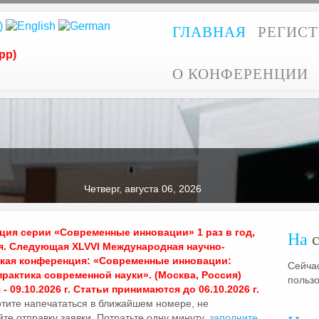
ГЛАВНАЯ
РЕГИС
pp)
О КОНФЕРЕНЦИИ
Четверг, августа 06, 2026
ия серии «Современные инновации» 1 раз в год,
На
с
я. Следующая XLVVI Международная научно-
ская конференция: «Современные инновации:
Сейчас
практика современной науки». (Москва, Россия)
польз
- 09.10.2026 г. Статьи принимаются до 06.10.2026 г.
отите напечататься в ближайшем номере, не
те отправку заявки. Потратьте одну минуту,
заполните