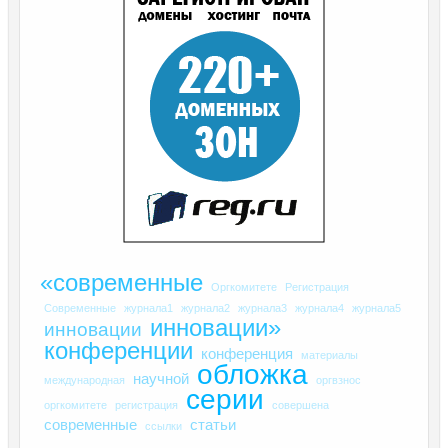
«современные
Оргкомитете
Регистрация
Современные
журнала1
журнала2
журнала3
журнала4
журнала5
инновации»
инновации
конференции
конференция
материалы
обложка
научной
международная
оргвзнос
серии
оргкомитете
регистрация
совершена
современные
статьи
ссылки