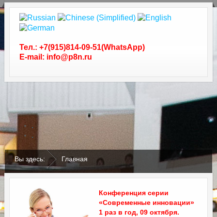
Тел.: +7(915)814-09-51(WhatsApp)
E-mail: info@p8n.ru
.
.
Вы здесь:
Главная
Конференция серии
«Современные инновации»
1 раз в год, 09 октября.