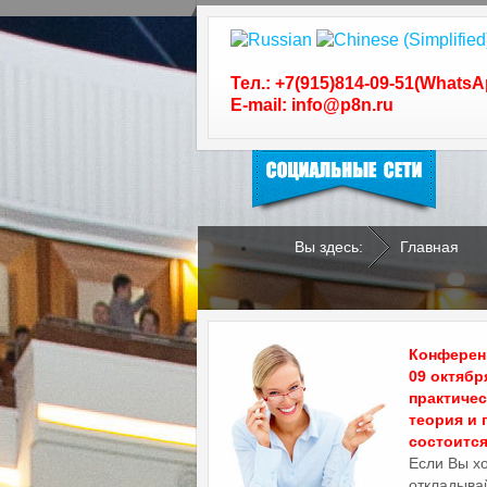
Следуйте за нами в
социальных сетях
Тел.: +7(915)814-09-51(WhatsA
E-mail: info@p8n.ru
Вы здесь:
Главная
.
.
Конференц
09 октябр
практиче
теория и 
состоится 
Если Вы х
откладывай