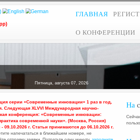
ГЛАВНАЯ
РЕГИС
pp)
О КОНФЕРЕНЦИИ
Пятница, августа 07, 2026
ия серии «Современные инновации» 1 раз в год,
На
с
я. Следующая XLVVI Международная научно-
ская конференция: «Современные инновации:
Сейчас
практика современной науки». (Москва, Россия)
польз
- 09.10.2026 г. Статьи принимаются до 06.10.2026 г.
отите напечататься в ближайшем номере, не
те отправку заявки. Потратьте одну минуту,
заполните