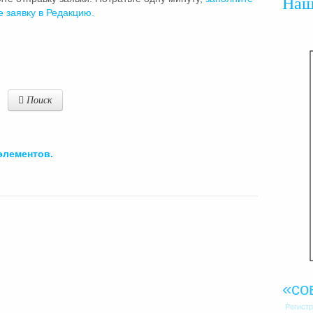
На
е заявку в Редакцию.
Поиск
элементов.
«со
Регист