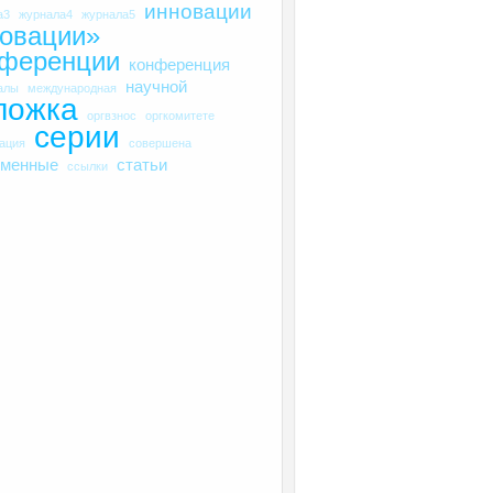
инновации
а3
журнала4
журнала5
овации»
нференции
конференция
научной
алы
международная
ложка
оргвзнос
оргкомитете
серии
рация
совершена
еменные
статьи
ссылки