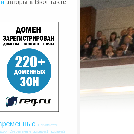
ши
авторы в Вконтакте
временные
Оргкомитете
рация
Современные
журнала1
журнала2