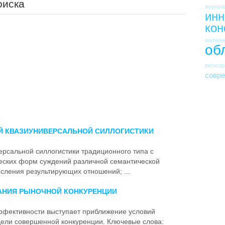
оиска
журнал
инн
ко
матери
об
регист
совр
Й
КВАЗИУНИВЕРСАЛЬНОЙ СИЛЛОГИСТИКИ
ерсальной силлогистики традиционного типа с
еских форм суждений различной семантической
сления результирующих отношений; ...
АНИЯ РЫНОЧНОЙ КОНКУРЕНЦИИ
эффективности выступает приближение условий
одели
совершенной
конкуренции. Ключевые слова: