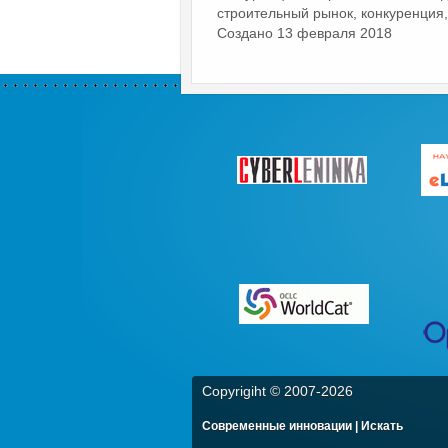
строительный рынок, конкуренция, 
Создано 13 февраля 2018
Copyrigiht © 2007-
2026
Современные инновации | Искать