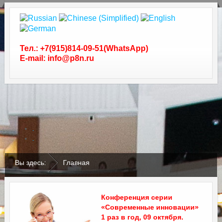
Тел.: +7(915)814-09-51(WhatsApp)
E-mail: info@p8n.ru
.
.
Вы здесь:
Главная
Конференция серии
«Современные инновации»
1 раз в год, 09 октября.