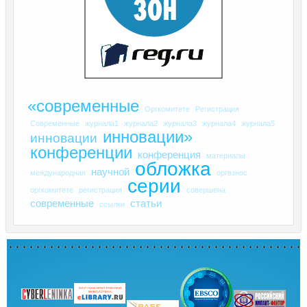
«современные
Оргкомитете
Регистрация
Современные
журнала1
журнала2
журнала3
журнала4
журнала5
инновации»
инновации
конференции
конференция
материалы
обложка
научной
международная
оргвзнос
серии
оргкомитете
регистрация
совершена
современные
статьи
ссылки