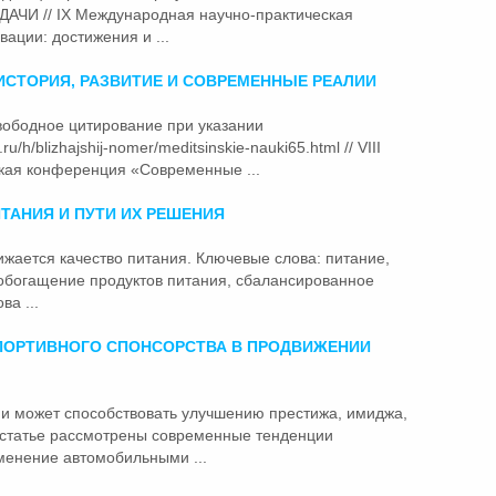
И // IX Международная научно-практическая
ции: достижения и ...
ИСТОРИЯ, РАЗВИТИЕ И
СОВРЕМЕННЫЕ
РЕАЛИИ
ободное цитирование при указании
ru/h/blizhajshij-nomer/meditsinskie-nauki65.html // VIII
кая конференция «Современные ...
АНИЯ И ПУТИ ИХ РЕШЕНИЯ
снижается качество питания. Ключевые слова: питание,
обогащение продуктов питания, сбалансированное
а ...
ПОРТИВНОГО СПОНСОРСТВА В ПРОДВИЖЕНИИ
 и может способствовать улучшению престижа, имиджа,
 статье рассмотрены
современные
тенденции
менение автомобильными ...