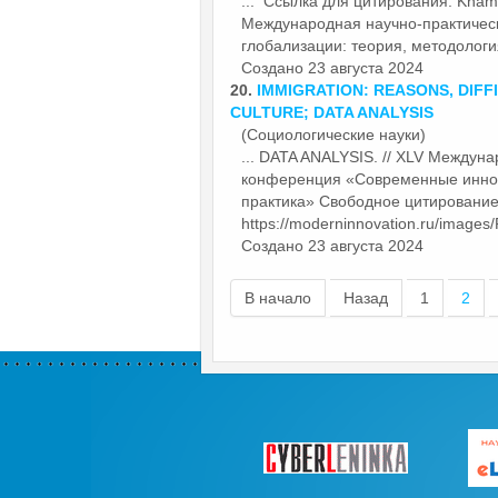
... Ссылка для цитирования. Kha
Международная научно-практичес
глобализации: теория, методология
Создано 23 августа 2024
20.
IMMIGRATION: REASONS, DIFF
CULTURE; DATA ANALYSIS
(Социологические науки)
... DATA ANALYSIS. // XLV Междун
конференция «
Современные
иннов
практика» Свободное цитирование 
https://moderninnovation.ru/images/
Создано 23 августа 2024
В начало
Назад
1
2