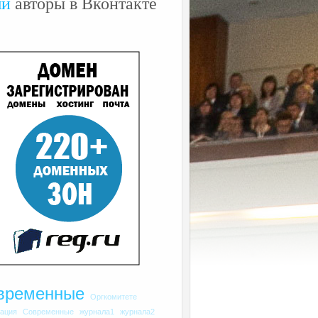
ши
авторы в Вконтакте
временные
Оргкомитете
рация
Современные
журнала1
журнала2