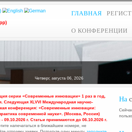
ГЛАВНАЯ
РЕГИС
pp)
О КОНФЕРЕНЦИИ
Четверг, августа 06, 2026
ия серии «Современные инновации» 1 раз в год,
На
с
я. Следующая XLVVI Международная научно-
ская конференция: «Современные инновации:
Сейчас
практика современной науки». (Москва, Россия)
польз
- 09.10.2026 г. Статьи принимаются до 06.10.2026 г.
отите напечататься в ближайшем номере, не
те отправку заявки. Потратьте одну минуту,
заполните