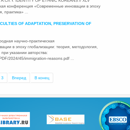
m A.Ch.Y. IDENTITY OF ETHNIC KOREANS // XLV
кая конференция «
Современные
инновации в эпоху
, практика» ...
ICULTIES OF ADAPTATION, PRESERVATION OF
ародная научно-практическая
ации в эпоху глобализации: теория, методология,
при указании авторства:
PDF/2024/45/immigration-reasons.pdf ...
3
Вперед
В конец