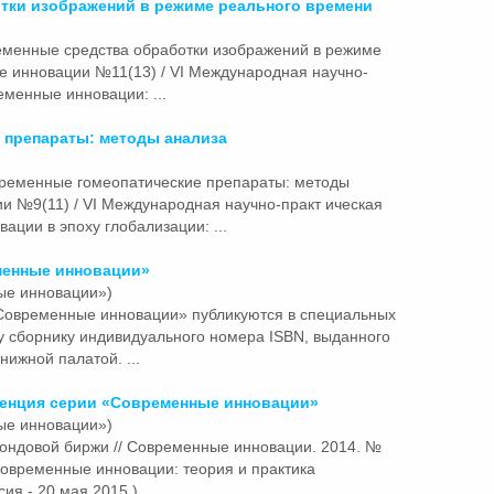
тки изображений в режиме реального времени
еменные
средства обработки изображений в режиме
е инновации №11(13) / VI Международная научно-
менные инновации: ...
 препараты: методы анализа
ременные
гомеопатические препараты: методы
и №9(11) / VI Международная научно-практ ическая
ции в эпоху глобализации: ...
менные
инновации»
ые инновации»)
Современные
инновации» публикуются в специальных
у сборнику индивидуального номера ISBN, выданного
нижной палатой. ...
енция серии «
Современные
инновации»
ые инновации»)
фондовой биржи //
Современные
инновации. 2014. №
«Современные инновации: теория и практика
я.- 20 мая 2015.). ...