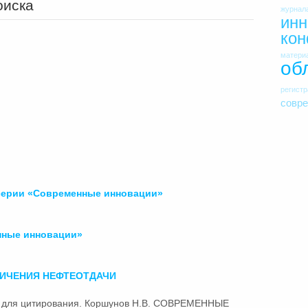
оиска
журнал
инн
ко
матери
об
регист
совр
ерии «
Современные
инновации»
нные
инновации»
ИЧЕНИЯ НЕФТЕОТДАЧИ
а для цитирования. Коршунов Н.В.
СОВРЕМЕННЫЕ