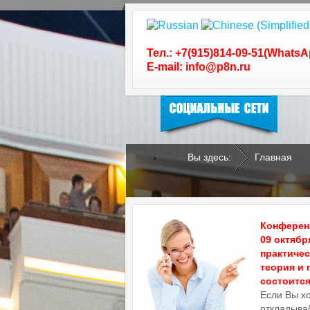
Следуйте за нами в
социальных сетях
Тел.: +7(915)814-09-51(WhatsA
E-mail: info@p8n.ru
Вы здесь:
Главная
.
.
Конференц
09 октябр
практиче
теория и 
состоится 
Если Вы х
откладывай