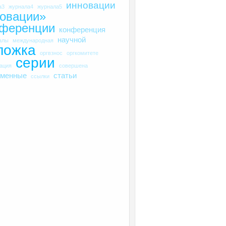
инновации
а3
журнала4
журнала5
овации»
нференции
конференция
научной
алы
международная
ложка
оргвзнос
оргкомитете
серии
рация
совершена
еменные
статьи
ссылки