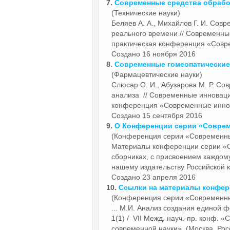
7.
Современные
средства обрабо
(Технические науки)
Беляев А. А., Михайлов Г. И.
Совр
реального времени // Современны
практическая конференция «Совре
Создано 16 ноября 2016
8.
Современные
гомеопатические
(Фармацевтические науки)
Слюсар О. И., Абузарова М. Р.
Сов
анализа // Современные инноваци
конференция «Современные иннова
Создано 15 сентября 2016
9.
О Конференции серии «
Совре
(Конференция серии «Современн
Материалы конференции серии «
сборниках, с присвоением каждом
нашему издательству Российской к
Создано 23 апреля 2016
10.
Ссылки на материалы конфер
(Конференция серии «Современн
... М.И. Анализ создания единой 
1(1) / VII Межд. науч.-пр. конф. 
современной науки». (Москва. Росси