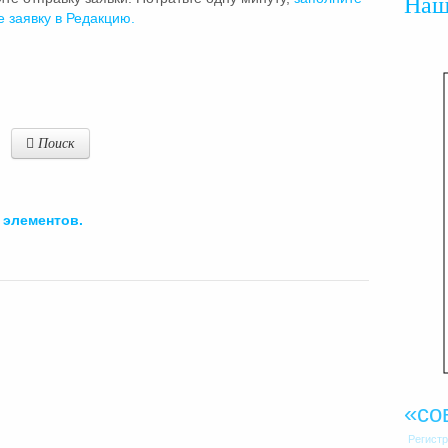
На
е заявку в Редакцию.
Поиск
элементов.
«со
Регист