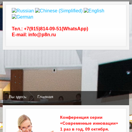
Тел.: +7(915)814-09-51(WhatsApp)
E-mail: info@p8n.ru
.
.
Вы здесь:
Главная
Конференция серии
«Современные инновации»
1 раз в год, 09 октября.