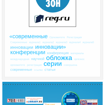
«современные
Оргкомитете
Регистрация
Современные
журнала1
журнала2
журнала3
журнала4
журнала5
инновации»
инновации
конференции
конференция
материалы
обложка
научной
международная
оргвзнос
серии
оргкомитете
регистрация
совершена
современные
статьи
ссылки