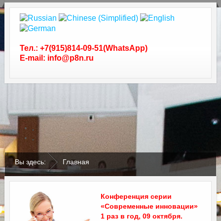
Тел.: +7(915)814-09-51(WhatsApp)
E-mail: info@p8n.ru
.
.
Вы здесь:
Главная
Конференция серии
«Современные инновации»
1 раз в год, 09 октября.