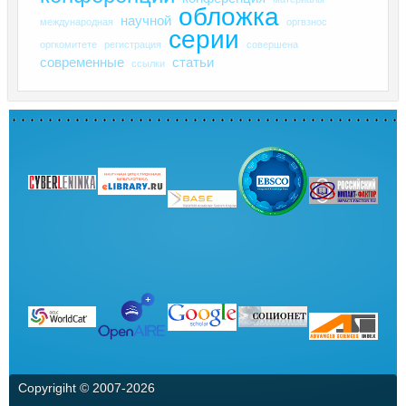
обложка
научной
международная
оргвзнос
серии
оргкомитете
регистрация
совершена
современные
статьи
ссылки
Copyrigiht © 2007-
2026