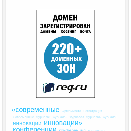
«современные
Оргкомитете
Регистрация
Современные
журнала1
журнала2
журнала3
журнала4
журнала5
инновации»
инновации
конференции
конференция
материалы