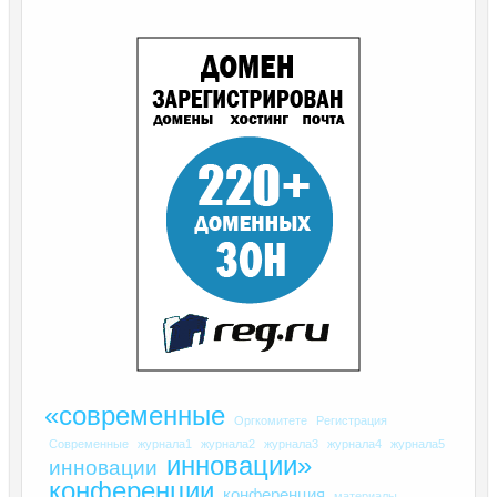
«современные
Оргкомитете
Регистрация
Современные
журнала1
журнала2
журнала3
журнала4
журнала5
инновации»
инновации
конференции
конференция
материалы