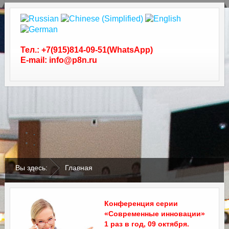
Тел.: +7(915)814-09-51(WhatsApp)
E-mail: info@p8n.ru
.
.
Вы здесь:
Главная
Конференция серии
«Современные инновации»
1 раз в год, 09 октября.