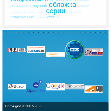
обложка
научной
международная
оргвзнос
серии
оргкомитете
регистрация
совершена
современные
статьи
ссылки
Copyrigiht © 2007-
2026