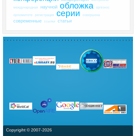
обложка
научной
международная
оргвзнос
серии
оргкомитете
регистрация
совершена
современные
статьи
ссылки
Copyrigiht © 2007-
2026