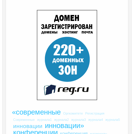
«современные
Оргкомитете
Регистрация
Современные
журнала1
журнала2
журнала3
журнала4
журнала5
инновации»
инновации
конференции
конференция
материалы