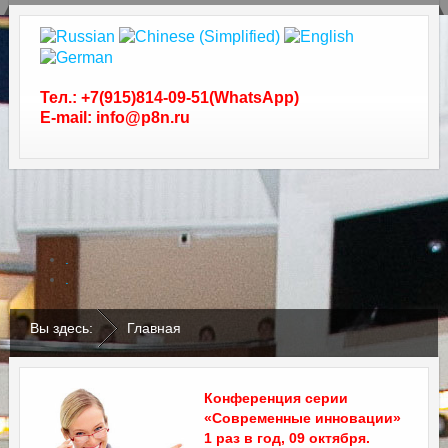
Тел.: +7(915)814-09-51(WhatsApp)
E-mail: info@p8n.ru
.
.
Вы здесь:
Главная
Конференция серии
«Современные инновации»
1 раз в год, 09 октября.