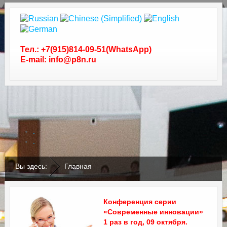
Тел.: +7(915)814-09-51(WhatsApp)
E-mail: info@p8n.ru
.
.
Вы здесь:
Главная
Конференция серии
«Современные инновации»
1 раз в год, 09 октября.