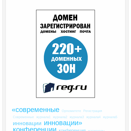
«современные
Оргкомитете
Регистрация
Современные
журнала1
журнала2
журнала3
журнала4
журнала5
инновации»
инновации
конференции
конференция
материалы