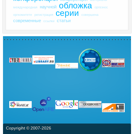
обложка
научной
международная
оргвзнос
серии
оргкомитете
регистрация
совершена
современные
статьи
ссылки
Copyrigiht © 2007-
2026