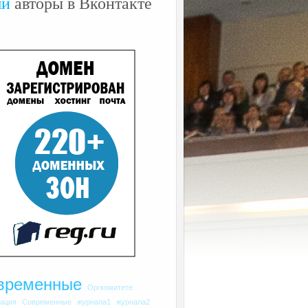
ши
авторы в Вконтакте
временные
Оргкомитете
рация
Современные
журнала1
журнала2