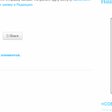
На
е заявку в Редакцию.
Поиск
элементов.
«со
Регист