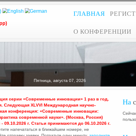
ГЛАВНАЯ
РЕГИС
pp)
О КОНФЕРЕНЦИИ
Пятница, августа 07, 2026
ия серии «Современные инновации» 1 раз в год,
На
с
я. Следующая XLVVI Международная научно-
ская конференция: «Современные инновации:
Сейчас
практика современной науки». (Москва, Россия)
польз
- 09.10.2026 г. Статьи принимаются до 06.10.2026 г.
отите напечататься в ближайшем номере, не
те отправку заявки. Потратьте одну минуту,
заполните