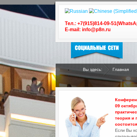
Следуйте за нами в
социальных сетях
Тел.: +7(915)814-09-51(WhatsA
E-mail: info@p8n.ru
Вы здесь:
Главная
.
.
Конференц
09 октябр
практиче
теория и 
состоится 
Если Вы х
откладывай