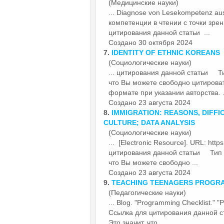
(Медицинские науки)
... Diagnose von Lesekompetenz au
компетенции в чтении с точки зре
цитирования данной
статьи
...
Создано 30 октября 2024
7.
IDENTITY OF ETHNIC KOREANS
(Социологические науки)
... цитирования данной
статьи
Тип 
что Вы можете свободно цитирова
формате при указании авторства. .
Создано 23 августа 2024
8.
IMMIGRATION: REASONS, DIFFI
CULTURE; DATA ANALYSIS
(Социологические науки)
... [Electronic Resource]. URL: htt
цитирования данной
статьи
Тип ли
что Вы можете свободно ...
Создано 23 августа 2024
9.
TEACHING TEENAGERS PROGR
(Педагогические науки)
... Blog. "Programming Checklist." 
Ссылка для цитирования данной
с
Это значит, что ...