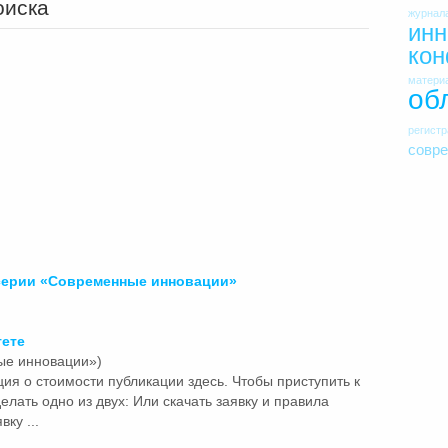
оиска
журнал
инн
ко
матери
об
регист
совр
серии «Современные инновации»
тете
ые инновации»)
ия о стоимости публикации здесь. Чтобы приступить к
лать одно из двух: Или скачать заявку и правила
ку ...