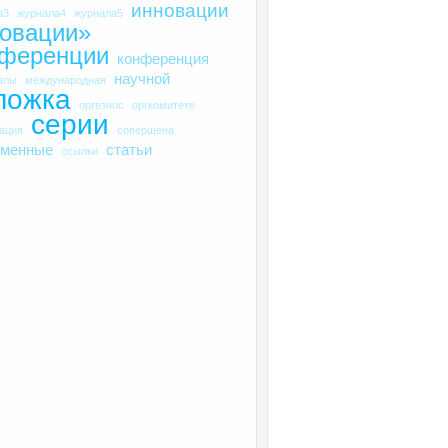
инновации
а3
журнала4
журнала5
овации»
нференции
конференция
научной
алы
международная
ложка
оргвзнос
оргкомитете
серии
рация
совершена
еменные
статьи
ссылки