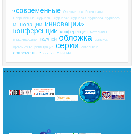
«современные
Оргкомитете
Регистрация
Современные
журнала1
журнала2
журнала3
журнала4
журнала5
инновации»
инновации
конференции
конференция
материалы
обложка
научной
международная
оргвзнос
серии
оргкомитете
регистрация
совершена
современные
статьи
ссылки