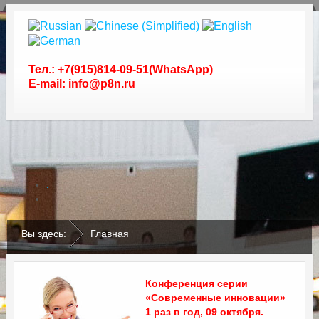
Тел.: +7(915)814-09-51(WhatsApp)
E-mail: info@p8n.ru
.
.
Вы здесь:
Главная
Конференция серии
«Современные инновации»
1 раз в год, 09 октября.