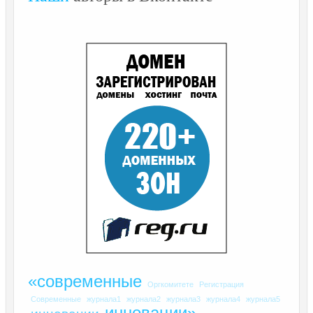
«современные
Оргкомитете
Регистрация
Современные
журнала1
журнала2
журнала3
журнала4
журнала5
инновации»