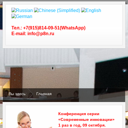
Тел.: +7(915)814-09-51(WhatsApp)
E-mail: info@p8n.ru
.
.
Вы здесь:
Главная
Конференция серии
«Современные инновации»
1 раз в год, 09 октября.