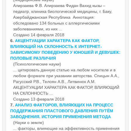
Алирзаева Ф.В. Алирзаева Фидан Вахид кызы –
педиатр, клиника биологической медицины, г. Баку,
Азербайджанская Республика Аннотация:
обследовано 134 больных с аллергическими
заболеваниями, из них ...
Создано 14 февраля 2018
6.
АКЦЕНТУАЦИИ ХАРАКТЕРА КАК
ФАКТОР
,
ВЛИЯЮЩИЙ НА СКЛОННОСТЬ К ИНТЕРНЕТ-
ЗАВИСИМОМУ ПОВЕДЕНИЮ У ЮНОШЕЙ И ДЕВУШЕК:
ПОЛОВЫЕ РАЗЛИЧИЯ
(Психологические науки)
... цитировать данную статью на любом носителе и в
любом формате при указании авторства. Спицын А.А.,
Рагусский Р.В., Телоян А.В., Литвинюк А.М.
АКЦЕНТУАЦИИ ХАРАКТЕРА КАК
ФАКТОР
, ВЛИЯЮЩИЙ
НА СКЛОННОСТЬ ...
Создано 13 февраля 2018
7.
АНАЛИЗ
ФАКТОР
ОВ, ВЛИЯЮЩИХ НА ПРОЦЕСС
ПОДДЕРЖАНИЯ ПЛАСТОВОГО ДАВЛЕНИЯ ПУТЁМ
ЗАВОДНЕНИЯ. ИСТОРИЯ ПРИМЕНЕНИЯ МЕТОДА
(Науки о земле)
...
фактор
ы, влияющие на эффективность применения