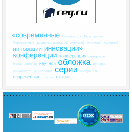
«современные
Оргкомитете
Регистрация
Современные
журнала1
журнала2
журнала3
журнала4
журнала5
инновации»
инновации
конференции
конференция
материалы
обложка
научной
международная
оргвзнос
серии
оргкомитете
регистрация
совершена
современные
статьи
ссылки