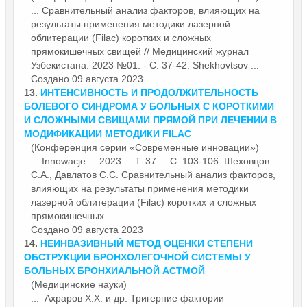
... Сравнительный анализ
фактор
ов, влияющих на
результаты применения методики лазерной
облитерации (Filac) коротких и сложных
прямокишечных свищей // Медицинский журнал
Узбекистана. 2023 №01. - C. 37-42. Shekhovtsov ...
Создано 09 августа 2023
13.
ИНТЕНСИВНОСТЬ И ПРОДОЛЖИТЕЛЬНОСТЬ
БОЛЕВОГО СИНДРОМА У БОЛЬНЫХ С КОРОТКИМИ
И СЛОЖНЫМИ СВИЩАМИ ПРЯМОЙ ПРИ ЛЕЧЕНИИ В
МОДИФИКАЦИИ МЕТОДИКИ FILAC
(Конференция серии «Современные инновации»)
... Innowacje. – 2023. – Т. 37. – С. 103-106. Шеховцов
С.А., Давлатов С.С. Сравнительный анализ
фактор
ов,
влияющих на результаты применения методики
лазерной облитерации (Filac) коротких и сложных
прямокишечных ...
Создано 09 августа 2023
14.
НЕИНВАЗИВНЫЙ МЕТОД ОЦЕНКИ СТЕПЕНИ
ОБСТРУКЦИИ БРОНХОЛЕГОЧНОЙ СИСТЕМЫ У
БОЛЬНЫХ БРОНХИАЛЬНОЙ ACTMОЙ
(Медицинские науки)
... Ахраров Х.Х. и др. Тригерние
фактор
ии