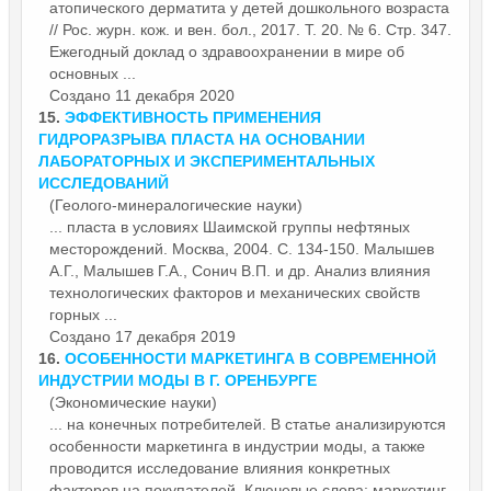
атопического дерматита у детей дошкольного возраста
// Рос. журн. кож. и вен. бол., 2017. Т. 20. № 6. Стр. 347.
Ежегодный доклад о здравоохранении в мире об
основных ...
Создано 11 декабря 2020
15.
ЭФФЕКТИВНОСТЬ ПРИМЕНЕНИЯ
ГИДРОРАЗРЫВА ПЛАСТА НА ОСНОВАНИИ
ЛАБОРАТОРНЫХ И ЭКСПЕРИМЕНТАЛЬНЫХ
ИССЛЕДОВАНИЙ
(Геолого-минералогические науки)
... пласта в условиях Шаимской группы нефтяных
месторождений. Москва, 2004. С. 134-150. Малышев
А.Г., Малышев Г.А., Сонич В.П. и др. Анализ влияния
технологических
фактор
ов и механических свойств
горных ...
Создано 17 декабря 2019
16.
ОСОБЕННОСТИ МАРКЕТИНГА В СОВРЕМЕННОЙ
ИНДУСТРИИ МОДЫ В Г. ОРЕНБУРГЕ
(Экономические науки)
... на конечных потребителей. В статье анализируются
особенности маркетинга в индустрии моды, а также
проводится исследование влияния конкретных
фактор
ов на покупателей. Ключевые слова: маркетинг,