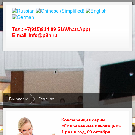
Тел.: +7(915)814-09-51(WhatsApp)
E-mail: info@p8n.ru
.
.
Вы здесь:
Главная
Конференция серии
«Современные инновации»
1 раз в год, 09 октября.