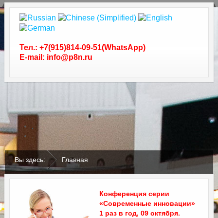
Тел.: +7(915)814-09-51(WhatsApp)
E-mail: info@p8n.ru
.
.
Вы здесь:
Главная
Конференция серии
«Современные инновации»
1 раз в год, 09 октября.