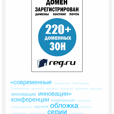
«современные
Оргкомитете
Регистрация
Современные
журнала1
журнала2
журнала3
журнала4
журнала5
инновации»
инновации
конференции
конференция
материалы
обложка
научной
международная
оргвзнос
серии
оргкомитете
регистрация
совершена