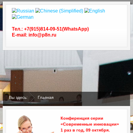
Тел.: +7(915)814-09-51(WhatsApp)
E-mail: info@p8n.ru
.
.
Вы здесь:
Главная
Конференция серии
«Современные инновации»
1 раз в год, 09 октября.