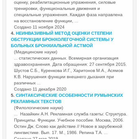
оценку, реабилитационные упражнения, силовые
тренировки, функциональные движения и
специальные упражнения. Каждая фаза направлена
на восстановление
функции
, ...
Создано 11 ноября 2024
4.
НЕИНВАЗИВНЫЙ МЕТОД ОЦЕНКИ СТЕПЕНИ
ОБСТРУКЦИИ БРОНХОЛЕГОЧНОЙ СИСТЕМЫ У
БОЛЬНЫХ БРОНХИАЛЬНОЙ ACTMОЙ
(Медицинские науки)
... статистических данных. Всемирная организация
здравоохранения. Дата обращения: 27 сентября 2015.
Шустов С.Б., Куренкова И.Г., Харитонов М.А., Асямов
К.В. Нарушения
функции
внешнего дыхания при
различных ...
Создано 11 декабря 2020
5.
СИНТАКСИЧЕСКИЕ ОСОБЕННОСТИ РУМЫНСКИХ
РЕКЛАМНЫХ ТЕКСТОВ
(Филологические науки)
... Назайкин А.Н. Рекламная служба газеты: Структура.
Принципы.
Функции
. Учебное пособие. Москва, 2006.
Остин Дж. Слово как действие // Новое в зарубежной
лингвистике. Вып. 17. М., 1986. Репина Т.А. ...
Создано 27 мая 2019