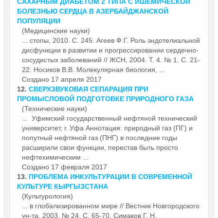
САХАРНЫМ ДИАБЕТОМ 2 ТИПА С ИШЕМИЧЕСКОЙ
БОЛЕЗНЬЮ СЕРДЦА В АЗЕРБАЙДЖАНСКОЙ
ПОПУЛЯЦИИ
(Медицинские науки)
... стопы, 2010. С. 245. Агеев Ф.Г. Роль эндотелиальной
дис
функции
в развитии и прогрессировании сердечно-
сосудистых заболеваний // ЖСН, 2004. Т. 4. № 1. С. 21-
22. Носиков В.В. Молекулярная биология, ...
Создано 17 апреля 2017
12.
СВЕРХЗВУКОВАЯ СЕПАРАЦИЯ ПРИ
ПРОМЫСЛОВОЙ ПОДГОТОВКЕ ПРИРОДНОГО ГАЗА
(Технические науки)
... Уфимский государственный нефтяной технический
университет, г. Уфа Аннотация: природный газ (ПГ) и
попутный нефтяной газ (ПНГ) в последние годы
расширили свои
функции
, перестав быть просто
нефтехимическим ...
Создано 17 февраля 2017
13.
ПРОБЛЕМА ИНКУЛЬТУРАЦИИ В СОВРЕМЕННОЙ
КУЛЬТУРЕ КЫРГЫЗСТАНА
(Культурология)
... в глобализированном мире // Вестник Новгородского
ун-та, 2003. № 24. С. 65-70. Симаков Г. Н.