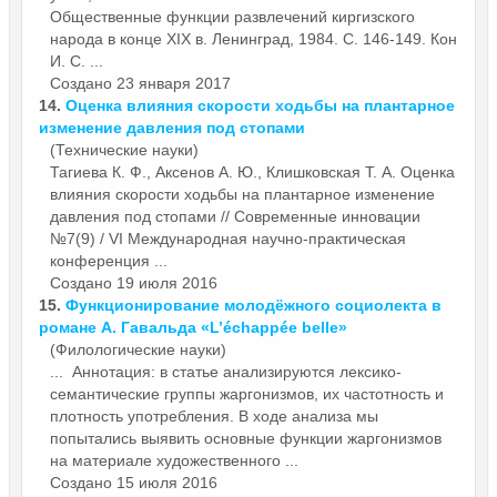
Общественные
функции
развлечений киргизского
народа в конце ХIХ в. Ленинград, 1984. С. 146-149. Кон
И. С. ...
Создано 23 января 2017
14.
Оценка влияния скорости ходьбы на плантарное
изменение давления под стопами
(Технические науки)
Тагиева К. Ф., Аксенов А. Ю., Клишковская Т. А. Оценка
влияния скорости ходьбы на плантарное изменение
давления под стопами // Современные инновации
№7(9) / VI Международная научно-практическая
конференция ...
Создано 19 июля 2016
15.
Функционирование молодёжного социолекта в
романе А. Гавальда «L’échappée belle»
(Филологические науки)
... Аннотация: в статье анализируются лексико-
семантические группы жаргонизмов, их частотность и
плотность употребления. В ходе анализа мы
попытались выявить основные
функции
жаргонизмов
на материале художественного ...
Создано 15 июля 2016