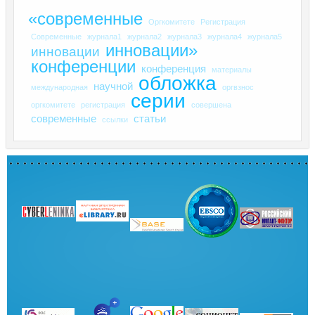
«современные
Оргкомитете
Регистрация
Современные
журнала1
журнала2
журнала3
журнала4
журнала5
инновации»
инновации
конференции
конференция
материалы
обложка
научной
международная
оргвзнос
серии
оргкомитете
регистрация
совершена
современные
статьи
ссылки