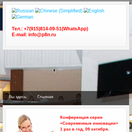
Тел.: +7(915)814-09-51(WhatsApp)
E-mail: info@p8n.ru
.
.
Вы здесь:
Главная
Конференция серии
«Современные инновации»
1 раз в год, 09 октября.