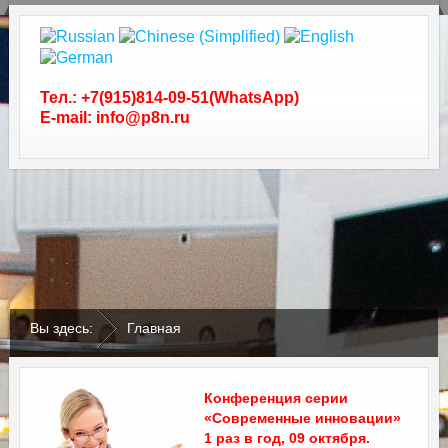
Тел.: +7(915)814-09-51(WhatsApp)
E-mail: info@p8n.ru
.
.
Вы здесь:
Главная
Конференция серии
«Современные инновации»
1 раз в год, 09 октября.