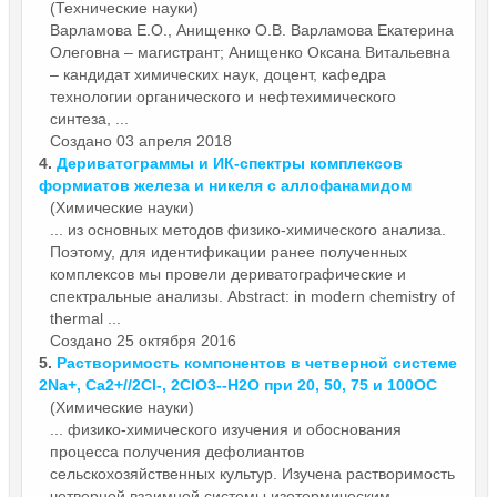
(Технические науки)
Варламова Е.О., Анищенко О.В. Варламова Екатерина
Олеговна – магистрант; Анищенко Оксана Витальевна
– кандидат химических наук, доцент, кафедра
технологии органического и нефте
химического
синтеза, ...
Создано 03 апреля 2018
4.
Дериватограммы и ИК-спектры комплексов
формиатов железа и никеля с аллофанамидом
(Химические науки)
... из основных методов физико-
химического
анализа.
Поэтому, для идентификации ранее полученных
комплексов мы провели дериватографические и
спектральные анализы. Abstract: in modern chemistry of
thermal ...
Создано 25 октября 2016
5.
Растворимость компонентов в четверной системе
2Na+, Ca2+//2Cl-, 2ClO3--H2O при 20, 50, 75 и 100ОС
(Химические науки)
... физико-
химического
изучения и обоснования
процесса получения дефолиантов
сельскохозяйственных культур. Изучена растворимость
четверной взаимной системы изотермическим