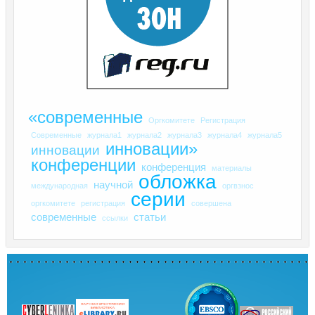
«современные
Оргкомитете
Регистрация
Современные
журнала1
журнала2
журнала3
журнала4
журнала5
инновации»
инновации
конференции
конференция
материалы
обложка
научной
международная
оргвзнос
серии
оргкомитете
регистрация
совершена
современные
статьи
ссылки