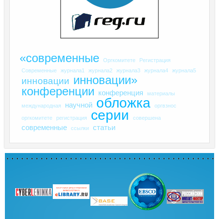
«современные
Оргкомитете
Регистрация
Современные
журнала1
журнала2
журнала3
журнала4
журнала5
инновации»
инновации
конференции
конференция
материалы
обложка
научной
международная
оргвзнос
серии
оргкомитете
регистрация
совершена
современные
статьи
ссылки