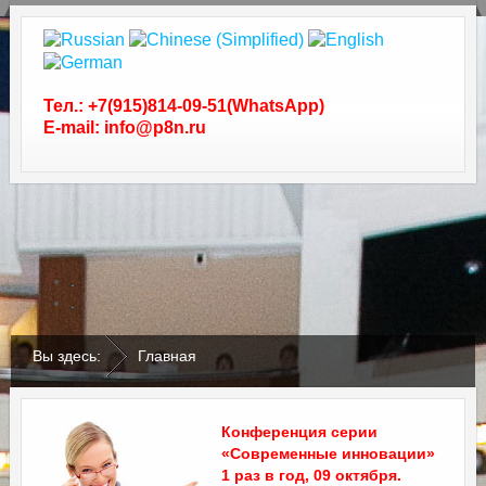
Тел.: +7(915)814-09-51(WhatsApp)
E-mail: info@p8n.ru
.
.
Вы здесь:
Главная
Конференция серии
«Современные инновации»
1 раз в год, 09 октября.