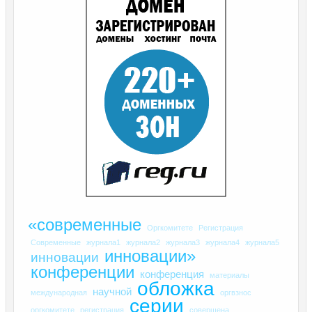
«современные
Оргкомитете
Регистрация
Современные
журнала1
журнала2
журнала3
журнала4
журнала5
инновации»
инновации
конференции
конференция
материалы
обложка
научной
международная
оргвзнос
серии
оргкомитете
регистрация
совершена