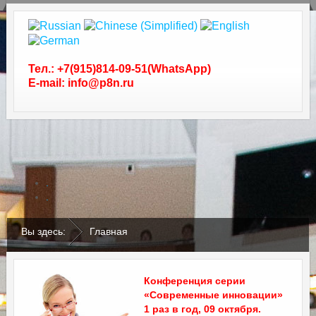
Тел.: +7(915)814-09-51(WhatsApp)
E-mail: info@p8n.ru
.
.
Вы здесь:
Главная
Конференция серии
«Современные инновации»
1 раз в год, 09 октября.