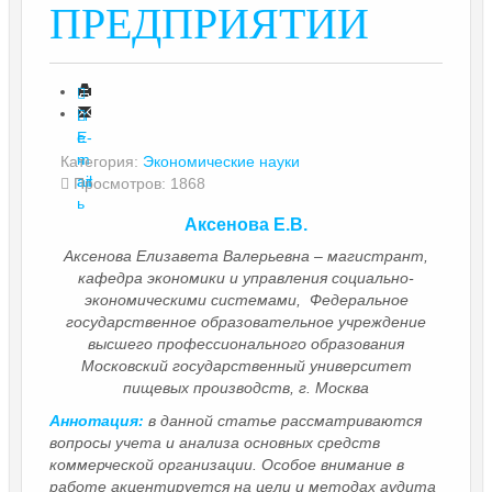
ПРЕДПРИЯТИИ
П
е
E-
ч
m
Категория:
Экономические науки
ат
ail
Просмотров: 1868
ь
Аксенова Е.В.
Аксенова Елизавета Валерьевна – магистрант,
кафедра экономики и управления социально-
экономическими системами, Федеральное
государственное образовательное учреждение
высшего профессионального образования
Московский государственный университет
пищевых производств, г. Москва
Аннотация:
в данной статье рассматриваются
вопросы учета и анализа основных средств
коммерческой организации. Особое внимание в
работе акцентируется на цели и методах аудита