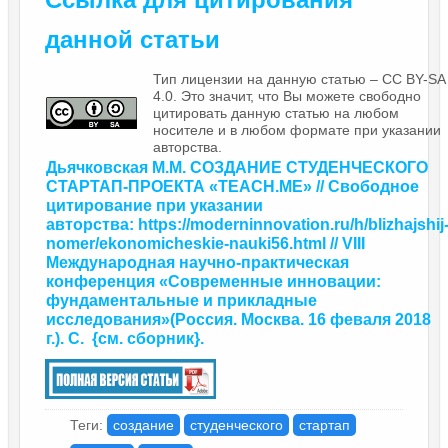
данной статьи
Тип лицензии на данную статью – CC BY-SA
4.0. Это значит, что Вы можете свободно
цитировать данную статью на любом
носителе и в любом формате при указании
авторства.
Дьячковская М.М. СОЗДАНИЕ СТУДЕНЧЕСКОГО
СТАРТАП-ПРОЕКТА «TEACH.ME» // Свободное
цитирование при указании
авторства: https://moderninnovation.ru/h/blizhajshij
nomer/ekonomicheskie-nauki56.html // VIII
Международная научно-практическая
конференция «Современные инновации:
фундаментальные и прикладные
исследования»
(Россия. Москва. 16 феваля 2018
г.). С.
{
см. сборник
}.
Теги:
создание
студенческого
стартап