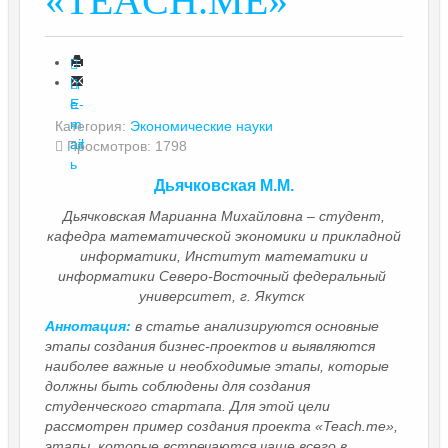
«TEACH.ME»
П
е
E-
ч
m
Категория:
Экономические науки
ат
ail
Просмотров: 1798
ь
Дьячковская М.М.
Дьячковская Марианна Михайловна – студент,
кафедра математической экономики и прикладной
информатики, Институт математики и
информатики Северо-Восточный федеральный
университет, г. Якутск
Аннотация:
в статье анализируются основные
этапы создания бизнес-проектов и выявляются
наиболее важные и необходимые этапы, которые
должны быть соблюдены для создания
студенческого стартапа. Для этой цели
рассмотрен пример создания проекта «Teach.me»,
этапы, которые встречаются чаще всего в