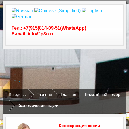
Тел.: +7(915)814-09-51(WhatsApp)
E-mail: info@p8n.ru
.
.
Вы здесь:
Главная
Главная
Ближайший номер
Экономические науки
Конференция серии