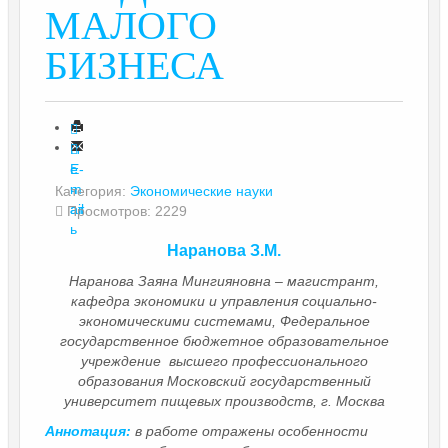
МАЛОГО
БИЗНЕСА
П
е
E-
ч
m
Категория:
Экономические науки
ат
ail
Просмотров: 2229
ь
Наранова З.М.
Наранова Заяна Мингияновна – магистрант,
кафедра экономики и управления социально-
экономическими системами, Федеральное
государственное бюджетное образовательное
учреждение высшего профессионального
образования Московский государственный
университет пищевых производств, г. Москва
Аннотация:
в работе отражены особенности