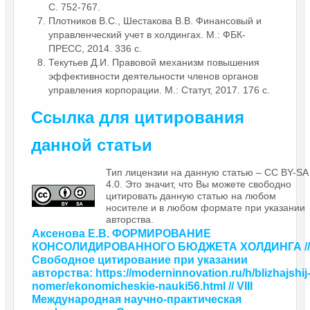
С. 752-767.
Плотников В.С., Шестакова В.В. Финансовый и
управленческий учет в холдингах. М.: ФБК-
ПРЕСС, 2014. 336 с.
Текутьев Д.И. Правовой механизм повышения
эффективности деятельности членов органов
управления корпорации. М.: Статут, 2017. 176 с.
Ссылка для цитирования
данной статьи
Тип лицензии на данную статью – CC BY-SA
4.0. Это значит, что Вы можете свободно
цитировать данную статью на любом
носителе и в любом формате при указании
авторства.
Аксенова Е.В. ФОРМИРОВАНИЕ
КОНСОЛИДИРОВАННОГО БЮДЖЕТА ХОЛДИНГА //
Свободное цитирование при указании
авторства: https://moderninnovation.ru/h/blizhajshij
nomer/ekonomicheskie-nauki56.html // VIII
Международная научно-практическая