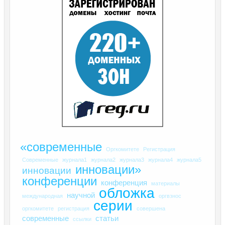
«современные
Оргкомитете
Регистрация
Современные
журнала1
журнала2
журнала3
журнала4
журнала5
инновации»
инновации
конференции
конференция
материалы
обложка
научной
международная
оргвзнос
серии
оргкомитете
регистрация
совершена
современные
статьи
ссылки