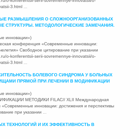
ru/o-konferentsii-serii-sovremennye-innovatsii/o-
tsii-3.html ...
ЫЕ РАЗМЫШЛЕНИЯ О СЛОЖНООРГАНИЗОВАННЫХ
ЫЕ СТРУКТУРЫ. МЕТОДОЛОГИЧЕСКИЕ ЗАМЕЧАНИЯ.
ые инновации»)
ческая конференция
«Современные
инновации:
ячелетия» Свободное цитирование при указании
ru/o-konferentsii-serii-sovremennye-innovatsii/o-
tsii-3.html ...
ЖИТЕЛЬНОСТЬ БОЛЕВОГО СИНДРОМА У БОЛЬНЫХ
ИЩАМИ ПРЯМОЙ ПРИ ЛЕЧЕНИИ В МОДИФИКАЦИИ
ые инновации»)
ИФИКАЦИИ МЕТОДИКИ FILAC// XLII Международная
я
«Современные
инновации: достижения и перспективы
вание при указании ...
Х ТЕХНОЛОГИЙ И ИХ ЭФФЕКТИВНОСТЬ В