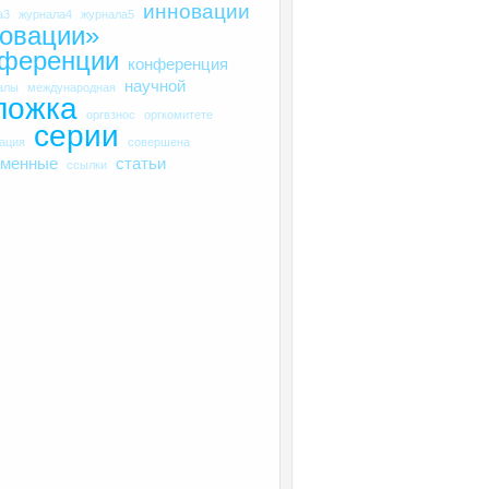
инновации
а3
журнала4
журнала5
овации»
нференции
конференция
научной
алы
международная
ложка
оргвзнос
оргкомитете
серии
рация
совершена
еменные
статьи
ссылки