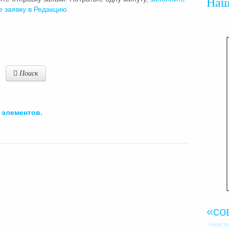
На
е заявку в Редакцию.
Поиск
элементов.
«со
Регист