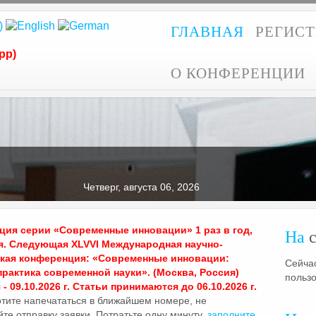
ГЛАВНАЯ
РЕГИС
pp)
О КОНФЕРЕНЦИИ
Четверг, августа 06, 2026
ия серии «Современные инновации» 1 раз в год,
На
с
я. Следующая XLVVI Международная научно-
ская конференция: «Современные инновации:
Сейчас
практика современной науки». (Москва, Россия)
польз
- 09.10.2026 г. Статьи принимаются до 06.10.2026 г.
отите напечататься в ближайшем номере, не
те отправку заявки. Потратьте одну минуту,
заполните