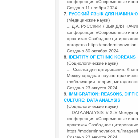
конференция
«Современные
иннов
Создано 11 ноября 2024
7.
РУССКИЙ ЯЗЫК ДЛЯ НАЧИНА
(Медицинские науки)
... Д.А. РУССКИЙ ЯЗЫК ДЛЯ НАЧИ
конференция
«Современные
иннов
практика» Свободное цитирование
авторства:https://moderninnovation.
Создано 30 октября 2024
8.
IDENTITY OF ETHNIC KOREANS
(Социологические науки)
... Ссылка для цитирования. Kha
Международная научно-практиче
глобализации: теория, методология
Создано 23 августа 2024
9.
IMMIGRATION: REASONS, DIFFI
CULTURE; DATA ANALYSIS
(Социологические науки)
... DATA ANALYSIS. // XLV Междун
конференция
«Современные
иннов
практика» Свободное цитирование 
https://moderninnovation.ru/images/
Создано 23 августа 2024