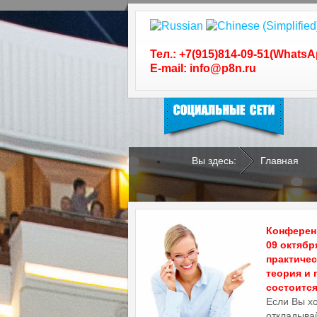
Следуйте за нами в
социальных сетях
Тел.: +7(915)814-09-51(WhatsA
E-mail: info@p8n.ru
Вы здесь:
Главная
.
.
Конференц
09 октябр
практиче
теория и 
состоится 
Если Вы х
откладывай