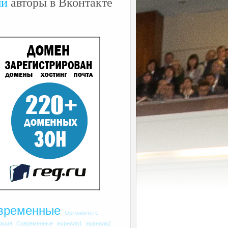
ши
авторы в Вконтакте
временные
Оргкомитете
рация
Современные
журнала1
журнала2