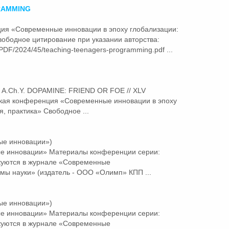
RAMMING
нция
«Современные
инновации в эпоху глобализации:
вободное цитирование при указании авторства:
/PDF/2024/45/teaching-teenagers-programming.pdf ...
m A.Ch.Y. DOPAMINE: FRIEND OR FOE // XLV
ская конференция
«Современные
инновации в эпоху
, практика» Свободное ...
ые инновации»)
ые
инновации» Материалы конференции серии:
куются в журнале «Современные
мы науки» (издатель - ООО «Олимп» КПП ...
ые инновации»)
ые
инновации» Материалы конференции серии:
куются в журнале «Современные