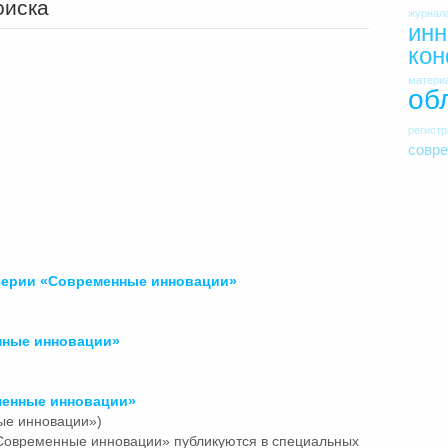
оиска
журнал
инн
ко
матери
об
регист
совр
серии
«Современные
инновации»
нные
инновации»
менные
инновации»
ые инновации»)
Современные
инновации» публикуются в специальных