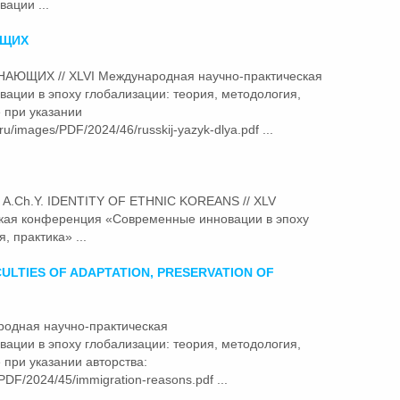
ации ...
ЮЩИХ
НАЮЩИХ // XLVI Международная научно-практическая
ации в эпоху глобализации: теория, методология,
 при указании
ru/images/PDF/2024/46/russkij-yazyk-dlya.pdf ...
m A.Ch.Y. IDENTITY OF ETHNIC KOREANS // XLV
ская конференция
«Современные
инновации в эпоху
, практика» ...
CULTIES OF ADAPTATION, PRESERVATION OF
ародная научно-практическая
ации в эпоху глобализации: теория, методология,
при указании авторства:
PDF/2024/45/immigration-reasons.pdf ...