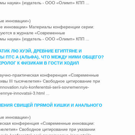
мы науки» (издатель - ООО «Олимп» КПП ...
ые инновации»)
ые
инновации» Материалы конференции серии:
куются в журнале «Современные
мы науки» (издатель - ООО «Олимп» КПП ...
ТИК ЛЮ ХУЭЙ, ДРЕВНИЕ ЕГИПТЯНЕ И
Ы ПТС Α (АЛЬФА), ЧТО МЕЖДУ НИМИ ОБЩЕГО?
ЕРОЛОГ К ФИЗИКАМ В ГОСТИ ХОДИЛ
 научно-практическая конференция
«Современные
ивы III тысячелетия» Свободное цитирование при
nnovation.ru/o-konferentsii-serii-sovremennye-
ennye-innovatsii-3.html ...
ЕНИЯ СВИЩЕЙ ПРЯМОЙ КИШКИ И АНАЛЬНОГО
ые инновации»)
ческая конференция
«Современные
инновации:
ячелетия» Свободное цитирование при указании