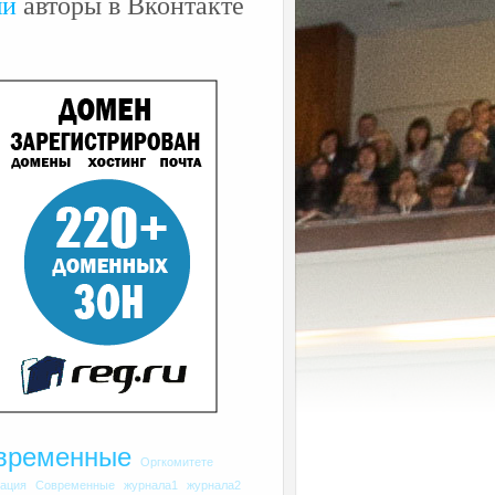
ши
авторы в Вконтакте
временные
Оргкомитете
рация
Современные
журнала1
журнала2