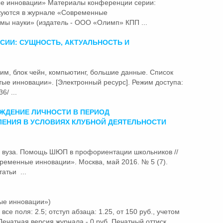
ые
инновации»
Материалы конференции серии:
куются в журнале «Современные
мы науки» (издатель - ООО «Олимп» КПП ...
СИИ: СУЩНОСТЬ, АКТУАЛЬНОСТЬ И
рим, блок чейн, компьютинг, большие данные. Список
ытые
инновации»
. [Электронный ресурс]. Режим доступа:
6/ ...
ЖДЕНИЕ ЛИЧНОСТИ В ПЕРИОД
ЕНИЯ В УСЛОВИЯХ КЛУБНОЙ ДЕЯТЕЛЬНОСТИ
зе вуза. Помощь ШЮП в профориентации школьников //
овременные
инновации»
. Москва, май 2016. № 5 (7).
атьи ...
ые инновации»)
 все поля: 2.5; отступ абзаца: 1.25, от 150 руб., учетом
. Печатная версия журнала - 0 руб. Печатный оттиск