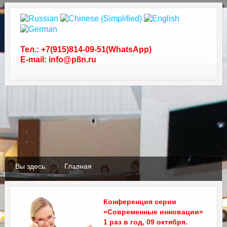
Тел.: +7(915)814-09-51(WhatsApp)
E-mail: info@p8n.ru
.
.
Вы здесь:
Главная
Конференция серии
«Современные инновации»
1 раз в год, 09 октября.