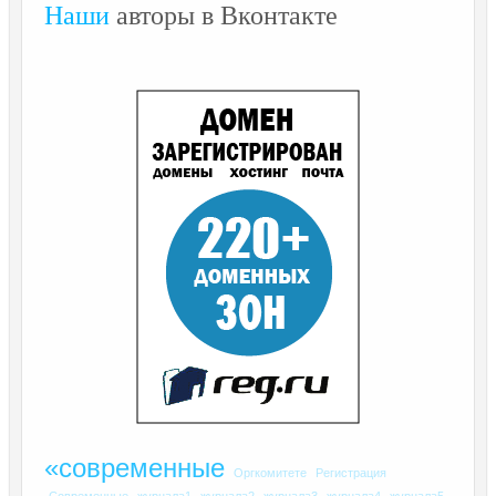
Наши
авторы в Вконтакте
«современные
Оргкомитете
Регистрация
Современные
журнала1
журнала2
журнала3
журнала4
журнала5