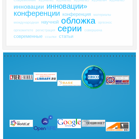
инновации»
инновации
конференции
конференция
материалы
обложка
научной
международная
оргвзнос
серии
оргкомитете
регистрация
совершена
современные
статьи
ссылки