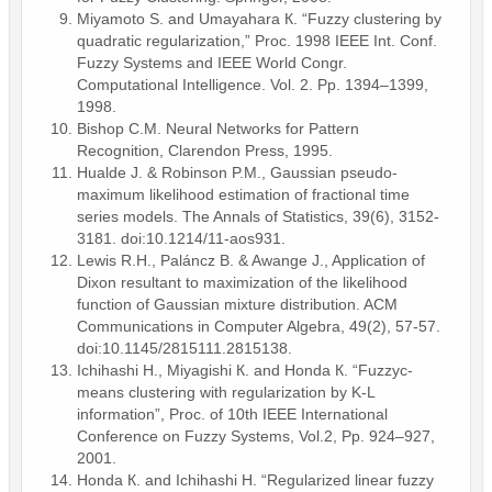
Miyamoto S. and Umayahara К. “Fuzzy clustering by
quadratic regularization,” Proc. 1998 IEEE Int. Conf.
Fuzzy Systems and IEEE World Congr.
Computational Intelligence. Vol. 2. Pp. 1394–1399,
1998.
Bishop C.M. Neural Networks for Pattern
Recognition, Clarendon Press, 1995.
Hualde J. & Robinson P.M., Gaussian pseudo-
maximum likelihood estimation of fractional time
series models. The Annals of Statistics, 39(6), 3152-
3181. doi:10.1214/11-aos931.
Lewis R.H., Paláncz B. & Awange J., Application of
Dixon resultant to maximization of the likelihood
function of Gaussian mixture distribution. ACM
Communications in Computer Algebra, 49(2), 57-57.
doi:10.1145/2815111.2815138.
Ichihashi Н., Miyagishi К. and Honda К. “Fuzzyc-
means clustering with regularization by K-L
information”, Proc. of 10th IEEE International
Conference on Fuzzy Systems, Vol.2, Pp. 924–927,
2001.
Honda К. and Ichihashi Н. “Regularized linear fuzzy