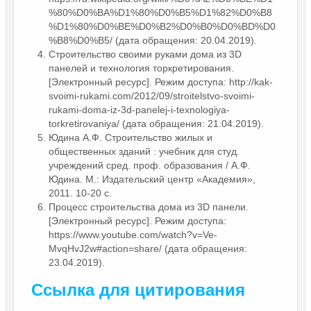
%80%D0%BA%D1%80%D0%B5%D1%82%D0%B8
%D1%80%D0%BE%D0%B2%D0%B0%D0%BD%D0
%B8%D0%B5/ (дата обращения: 20.04.2019).
Строительство своими руками дома из 3D
панелей и технология торкретирования.
[Электронный ресурс]. Режим доступа: http://kak-
svoimi-rukami.com/2012/09/stroitelstvo-svoimi-
rukami-doma-iz-3d-panelej-i-texnologiya-
torkretirovaniya/ (дата обращения: 21.04.2019).
Юдина А.Ф. Строительство жилых и
общественных зданий : учебник для студ.
учреждений сред. проф. образования / А.Ф.
Юдина. М.: Издательский центр «Академия»,
2011. 10-20 с.
Процесс строительства дома из 3D панели.
[Электронный ресурс]. Режим доступа:
https://www.youtube.com/watch?v=Ve-
MvqHvJ2w#action=share/ (дата обращения:
23.04.2019).
Ссылка для цитирования