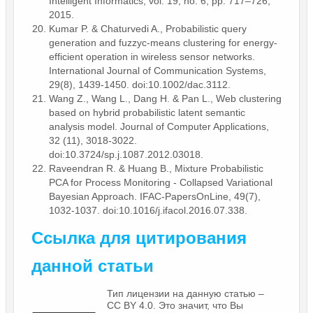
Intelligent Informatics, vol. 19, no. 6, pp. 717–726,
2015.
Kumar P. & Chaturvedi A., Probabilistic query
generation and fuzzyc-means clustering for energy-
efficient operation in wireless sensor networks.
International Journal of Communication Systems,
29(8), 1439-1450. doi:10.1002/dac.3112.
Wang Z., Wang L., Dang H. & Pan L., Web clustering
based on hybrid probabilistic latent semantic
analysis model. Journal of Computer Applications,
32 (11), 3018-3022.
doi:10.3724/sp.j.1087.2012.03018.
Raveendran R. & Huang B., Mixture Probabilistic
PCA for Process Monitoring - Collapsed Variational
Bayesian Approach. IFAC-PapersOnLine, 49(7),
1032-1037. doi:10.1016/j.ifacol.2016.07.338.
Ссылка для цитирования
данной статьи
Тип лицензии на данную статью –
CC BY 4.0. Это значит, что Вы