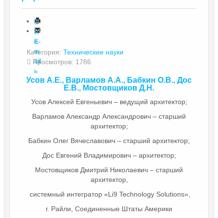
П
е
E-
ч
m
Категория:
Технические науки
ат
ail
Просмотров: 1786
ь
Усов А.Е., Варламов А.А., Бабкин О.В., Дос
Е.В., Мостовщиков Д.Н.
Усов Алексей Евгеньевич – ведущий архитектор;
Варламов Александр Александрович – старший
архитектор;
Бабкин Олег Вячеславович – старший архитектор;
Дос Евгений Владимирович – архитектор;
Мостовщиков Дмитрий Николаевич – старший
архитектор,
системный интегратор «Li9 Technology Solutions»,
г. Райли, Соединенные Штаты Америки