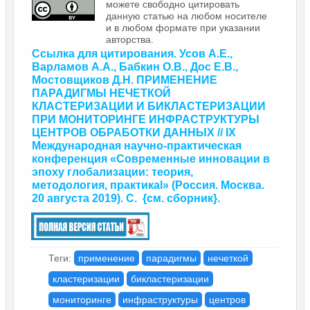
можете свободно цитировать
данную статью на любом носителе
и в любом формате при указании
авторства.
Ссылка для цитирования. Усов А.Е.,
Варламов А.А., Бабкин О.В., Дос Е.В.,
Мостовщиков Д.Н. ПРИМЕНЕНИЕ
ПАРАДИГМЫ НЕЧЕТКОЙ
КЛАСТЕРИЗАЦИИ И БИКЛАСТЕРИЗАЦИИ
ПРИ МОНИТОРИНГЕ ИНФРАСТРУКТУРЫ
ЦЕНТРОВ ОБРАБОТКИ ДАННЫХ // IX
Международная научно-практическая
конференция
«
Современные инновации в
эпоху глобализации: теория,
методология, практика
l
»
(Россия. Москва.
20 августа 2019). С.
{
см. сборник
}.
Теги:
применение
парадигмы
нечеткой
кластеризации
бикластеризации
мониторинге
инфраструктуры
центров