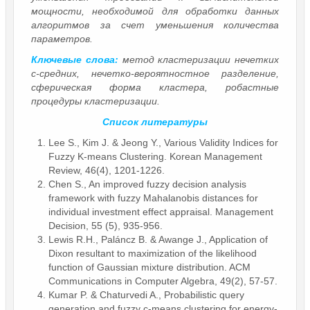
мощности, необходимой для обработки данных
алгоритмов за счет уменьшения количества
параметров.
Ключевые слова:
метод кластеризации нечетких
с-средних, нечетко‑вероятностное разделение,
сферическая форма кластера, робастные
процедуры кластеризации.
Список литературы
Lee S., Kim J. & Jeong Y., Various Validity Indices for
Fuzzy K-means Clustering. Korean Management
Review, 46(4), 1201-1226.
Chen S., An improved fuzzy decision analysis
framework with fuzzy Mahalanobis distances for
individual investment effect appraisal. Management
Decision, 55 (5), 935-956.
Lewis R.H., Paláncz B. & Awange J., Application of
Dixon resultant to maximization of the likelihood
function of Gaussian mixture distribution. ACM
Communications in Computer Algebra, 49(2), 57-57.
Kumar P. & Chaturvedi A., Probabilistic query
generation and fuzzy c-means clustering for energy-