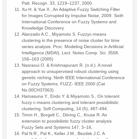
Patt. Recogn. 33, 1219–1237, 2000.
Xu H. & Yue X., An Adaptive Fuzzy Switching Filter
for Images Corrupted by Impulse Noise, 2009. Sixth
International Conference on Fuzzy Systems and
Knowledge Discovery.
Alanzado A.C., Miyamoto S. Fuzzyc-means
clustering in the presence of noise cluster for time
series analysis. Proc. Modeling Decisions in Artificial
Intelligence (MDAI), Lect. Notes Comp. Sci. 3558,
156–163 (2005)
Nasraoui O. & Krishnapuram R. (n.d.). A novel
approach to unsupervised robust clustering using
genetic niching. Ninth IEEE International Conference
on Fuzzy Systems. FUZZ- IEEE 2000 (Cat.
No.00CH37063).
Hamasuna Y., Endo Y. & Miyamoto S., On tolerant
fuzzy c-means clustering and tolerant possibilistic
clustering. Soft Computing, 14 (5), 487-494.
Timm H., Borgelt C., Döring C., Kruse R. An
extension to possibilistic fuzzy cluster analysis.
Fuzzy Sets and Systems 147, 3–16,
Pal N.R., Pal K., Keller J.M., Bezdek J.C. A