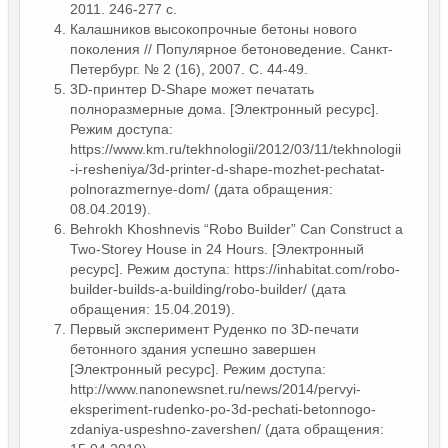
2011. 246-277 с.
Калашников высокопрочные бетоны нового
поколения // Популярное бетоноведение. Санкт-
Петербург. № 2 (16), 2007. С. 44-49.
3D-принтер D-Shape может печатать
полноразмерные дома. [Электронный ресурс].
Режим доступа:
https://www.km.ru/tekhnologii/2012/03/11/tekhnologii
-i-resheniya/3d-printer-d-shape-mozhet-pechatat-
polnorazmernye-dom/ (дата обращения:
08.04.2019).
Behrokh Khoshnevis “Robo Builder” Can Construct a
Two-Storey House in 24 Hours. [Электронный
ресурс]. Режим доступа: https://inhabitat.com/robo-
builder-builds-a-building/robo-builder/ (дата
обращения: 15.04.2019).
Первый эксперимент Руденко по 3D-печати
бетонного здания успешно завершен
[Электронный ресурс]. Режим доступа:
http://www.nanonewsnet.ru/news/2014/pervyi-
eksperiment-rudenko-po-3d-pechati-betonnogo-
zdaniya-uspeshno-zavershen/ (дата обращения: