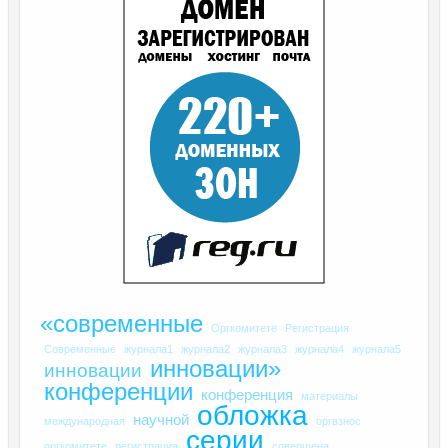
«современные
Оргкомитете
Регистрация
Современные
журнала1
журнала2
журнала3
журнала4
журнала5
инновации»
инновации
конференции
конференция
материалы
обложка
научной
международная
оргвзнос
серии
оргкомитете
регистрация
совершена