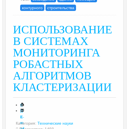
контурного
строительства
ИСПОЛЬЗОВАНИЕ
В СИСТЕМАХ
МОНИТОРИНГА
РОБАСТНЫХ
АЛГОРИТМОВ
КЛАСТЕРИЗАЦИИ
П
е
E-
ч
m
Категория:
Технические науки
ат
ail
Просмотров: 1493