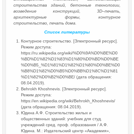
строительства зданий, бетонные технологии,
возведение конструкций, 3D–печать,
архитектурные формы, контурное
строительство, печать дома.
Список литературы
Контурное строительство. [Электронный ресурс].
Режим доступа:
https://ru.wikipedia.org/wiki/%D0%9A%D0%BE%D0
%BD%D1%82%D1%83%D1%80%D0%BD%D0%BE
%D0%B5_%D1%81%D1%82%D1%80%D0%BE%D0
%B8%D1%82%D0%B5%D0%BB%D1%8C%D1%81
%D1%82%D0%B2%D0%BE/ (дата обращения:
08.04.2019).
Behrokh Khoshnevis. [Электронный ресурс].
Режим доступа:
https://en.wikipedia.org/wiki/Behrokh_Khoshnevis/
(дата обращения: 08.04.2019).
Юдина А.Ф. Строительство жилых и
общественных зданий: учебник для студ.
учреждений сред. проф. образования / А.Ф.
Юдина. М.: Издательский центр «Академия»,