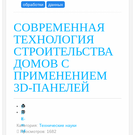
обработки
данных
СОВРЕМЕННАЯ
ТЕХНОЛОГИЯ
СТРОИТЕЛЬСТВА
ДОМОВ С
ПРИМЕНЕНИЕМ
3D-ПАНЕЛЕЙ
П
е
E-
ч
m
Категория:
Технические науки
ат
ail
Просмотров: 1682