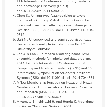
11th International Conference on Fuzzy Systems
and Knowledge Discovery (FSKD).
doi:10.1109/fskd.2014.6980802.
Chen S., An improved fuzzy decision analysis
framework with fuzzy Mahalanobis distances for
individual investment effect appraisal. Management
Decision, 55(5), 935-956. doi:10.1108/md-11-2015-
0512.
Baili N., Unsupervised and semi-supervised fuzzy
clustering with multiple kernels. Louisville, KY:
University of Louisville.
Lee J. & Lee J., K-means clustering based SVM
ensemble methods for imbalanced data problem.
2014 Joint 7th International Conference on Soft
Computing and Intelligent Systems (SCIS) and 15th
International Symposium on Advanced Intelligent
Systems (ISIS). doi:10.1109/scis-isis.2014.7044861.
A New Membership Function on Hexagonal Fuzzy
Numbers. (2015). International Journal of Science
and Research (IJSR), 5(5), 1129-1131.
doi:10.21275/v5i5.nov163626.
Miyamoto S., Ichihashi Н. and Honda K. Algorithms
for Fuzzy Clustering. Springer, 2008.