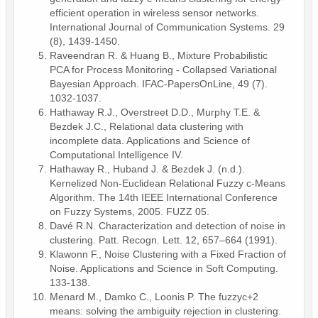
efficient operation in wireless sensor networks.
International Journal of Communication Systems. 29
(8), 1439-1450.
Raveendran R. & Huang B., Mixture Probabilistic
PCA for Process Monitoring - Collapsed Variational
Bayesian Approach. IFAC-PapersOnLine, 49 (7).
1032-1037.
Hathaway R.J., Overstreet D.D., Murphy T.E. &
Bezdek J.C., Relational data clustering with
incomplete data. Applications and Science of
Computational Intelligence IV.
Hathaway R., Huband J. & Bezdek J. (n.d.).
Kernelized Non-Euclidean Relational Fuzzy c-Means
Algorithm. The 14th IEEE International Conference
on Fuzzy Systems, 2005. FUZZ 05.
Davé R.N. Characterization and detection of noise in
clustering. Patt. Recogn. Lett. 12, 657–664 (1991).
Klawonn F., Noise Clustering with a Fixed Fraction of
Noise. Applications and Science in Soft Computing.
133-138.
Menard M., Damko C., Loonis P. The fuzzyc+2
means: solving the ambiguity rejection in clustering.