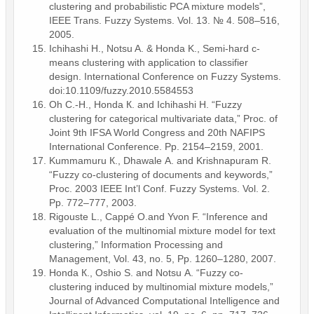
clustering and probabilistic PCA mixture models”,
IEEE Trans. Fuzzy Systems. Vol. 13. № 4. 508–516,
2005.
Ichihashi H., Notsu A. & Honda K., Semi-hard c-
means clustering with application to classifier
design. International Conference on Fuzzy Systems.
doi:10.1109/fuzzy.2010.5584553
Oh C.-H., Honda К. and Ichihashi Н. “Fuzzy
clustering for categorical multivariate data,” Proc. of
Joint 9th IFSA World Congress and 20th NAFIPS
International Conference. Pp. 2154–2159, 2001.
Kummamuru К., Dhawale А. and Krishnapuram R.
“Fuzzy co-clustering of documents and keywords,”
Proc. 2003 IEEE Int’l Conf. Fuzzy Systems. Vol. 2.
Pp. 772–777, 2003.
Rigouste L., Cappé О.and Yvon F. “Inference and
evaluation of the multinomial mixture model for text
clustering,” Information Processing and
Management, Vol. 43, no. 5, Pp. 1260–1280, 2007.
Honda К., Oshio S. and Notsu А. “Fuzzy co-
clustering induced by multinomial mixture models,”
Journal of Advanced Computational Intelligence and