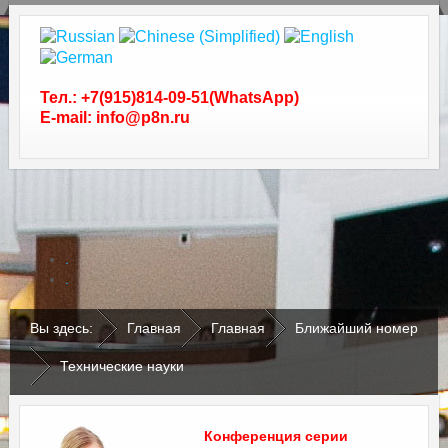
Тел.: +7(915)814-09-51(WhatsApp)
E-mail: info@p8n.ru
.
.
Вы здесь:
Главная
Главная
Ближайший номер
Технические науки
Конференция серии