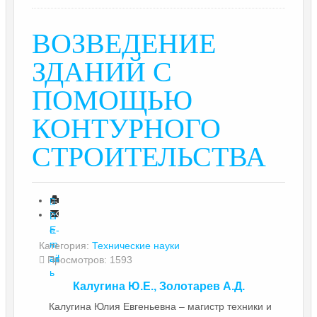
ВОЗВЕДЕНИЕ
ЗДАНИЙ С
ПОМОЩЬЮ
КОНТУРНОГО
СТРОИТЕЛЬСТВА
П
е
E-
ч
m
Категория:
Технические науки
ат
ail
Просмотров: 1593
ь
Калугина Ю.Е., Золотарев А.Д.
Калугина Юлия Евгеньевна – магистр техники и