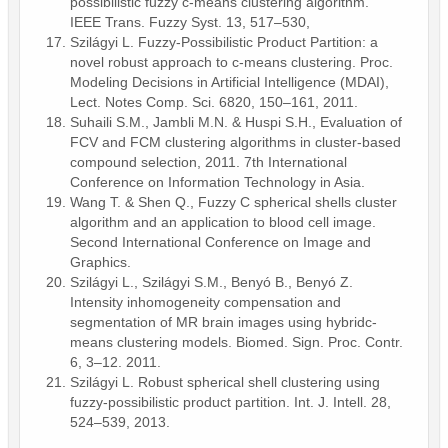
possibilistic fuzzy c-means clustering algorithm.
IEEE Trans. Fuzzy Syst. 13, 517–530,
Szilágyi L. Fuzzy-Possibilistic Product Partition: a
novel robust approach to c-means clustering. Proc.
Modeling Decisions in Artificial Intelligence (MDAI),
Lect. Notes Comp. Sci. 6820, 150–161, 2011.
Suhaili S.M., Jambli M.N. & Huspi S.H., Evaluation of
FCV and FCM clustering algorithms in cluster-based
compound selection, 2011. 7th International
Conference on Information Technology in Asia.
Wang T. & Shen Q., Fuzzy C spherical shells cluster
algorithm and an application to blood cell image.
Second International Conference on Image and
Graphics.
Szilágyi L., Szilágyi S.M., Benyó B., Benyó Z.
Intensity inhomogeneity compensation and
segmentation of MR brain images using hybridc-
means clustering models. Biomed. Sign. Proc. Contr.
6, 3–12. 2011.
Szilágyi L. Robust spherical shell clustering using
fuzzy-possibilistic product partition. Int. J. Intell. 28,
524–539, 2013.