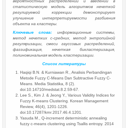
вероятностных распределений и введении в
статистическую модель алгоритмов нечеткой
регулируемой коррекции демонстрирует
улучшение интерпретируемости разбиения
объекта на кластеры.
Ключевые слова:
информационные системы,
метод нечетких c-средних, метод энтропийной
регуляризации, смеси гауссовых распределений,
фаззификация, нечеткая бикластеризация,
полиноминальная модель кластеризации.
Список литературы
Haqiqi B.N. & Kurniawan R., Analisis Perbandingan
Metode Fuzzy C-Means Dan Subtractive Fuzzy C-
Means. Media Statistika, 8 (2).
doi:10.14710/medstat.8.2.59-67.
Lee S., Kim J. & Jeong Y., Various Validity Indices for
Fuzzy K-means Clustering. Korean Management
Review, 46(4), 1201-1226.
doi:10.17287/kmr.2017.46.4.1201.
Yasuda M., Q-increment deterministic annealing
fuzzy c-means clustering using Tsallis entropy. 2014