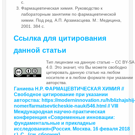
с.
Фармацевтическая химия. Руководство к
лабораторным занятиям по фармацевтической
химии. Под ред. А.П. Арзамасцева. М.: Медицина,
2001. 384 с.
Ссылка для цитирования
данной статьи
Тип лицензии на данную статью – CC BY-SA
4.0. Это значит, что Вы можете свободно
цитировать данную статью на любом
носителе и в любом формате при указании
авторства.
Ганиева Н.Р. ФАРМАЦЕВТИЧЕСКАЯ ХИМИЯ //
Свободное цитирование при указании
авторства: https://moderninnovation.ru/h/blizhajshij
nomer/farmatsevticheskie-nauki546.html // VIII
Международная научно-практическая
конференция «Современные инновации:
фундаментальные и прикладные
исследования»
(Россия. Москва. 16 феваля 2018
г.). С.
{
см. сборник
}.