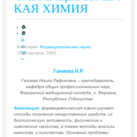
КАЯ ХИМИЯ
П
е
E-
ч
m
Категория:
Фармацевтические науки
ат
ail
Просмотров: 2400
ь
Ганиева Н.Р.
Ганиева Ноила Рафиковна – преподаватель,
кафедра общих профессиональных наук,
Ферганский медицинский колледж, г. Фергана,
Республика Узбекистан
Аннотация:
фармацевтическая химия изучает
способы получения лекарственных средств, их
биологическую активность, физические и
химические свойства, а также методы анализа
качества, и количества. Основные проблемы