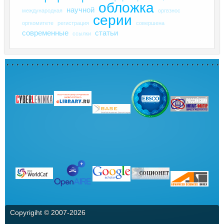
обложка
научной
международная
оргвзнос
серии
оргкомитете
регистрация
совершена
современные
статьи
ссылки
Copyrigiht © 2007-
2026