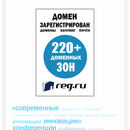
«современные
Оргкомитете
Регистрация
Современные
журнала1
журнала2
журнала3
журнала4
журнала5
инновации»
инновации
конференции
конференция
материалы