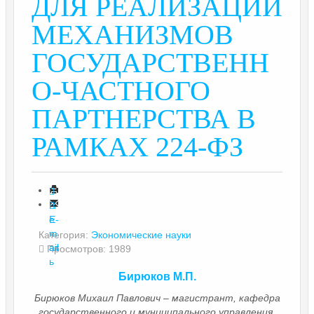
ДЛЯ РЕАЛИЗАЦИИ
МЕХАНИЗМОВ
ГОСУДАРСТВЕНН
О-ЧАСТНОГО
ПАРТНЕРСТВА В
РАМКАХ 224-ФЗ
П
е
E-
ч
m
Категория:
Экономические науки
ат
ail
Просмотров: 1989
ь
Бирюков М.П.
Бирюков Михаил Павлович – магистрант, кафедра
государственного и муниципального управления,