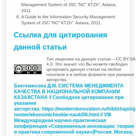
Management System of JSC "NC" KTZh". Astana,
2011.
A Guide to the Information Security Management
System of JSC "NC" KTZh". Astana, 2011.
Ссылка для цитирования
данной статьи
Тип лицензии на данную статью – CC BY-SA
4.0. Это значит, что Вы можете свободно
цитировать данную статью на любом
носителе и в любом формате при указании
авторства.
Бектемисова Д.М. СИСТЕМА МЕНЕДЖМЕНТА
КАЧЕСТВА В НАЦИОНАЛЬНОЙ КОМПАНИИ
КАЗАХСТАНА // Свободное цитирование при
указании
авторства: https://moderninnovation.ru/h/blizhajshij
nomer/ekonomicheskie-nauki56.html // VIII
Международная научно-практическая
конференция «Современные инновации: теория
и практика современной науки»
(Россия. Москва.