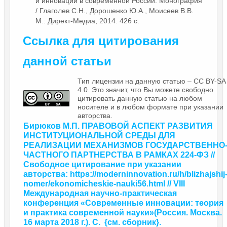
и инноваций в современной России. Монография
/ Глаголев С.Н., Дорошенко Ю.А., Моисеев В.В.
М.: Директ-Медиа, 2014. 426 с.
Ссылка для цитирования
данной статьи
Тип лицензии на данную статью – CC BY-SA
4.0. Это значит, что Вы можете свободно
цитировать данную статью на любом
носителе и в любом формате при указании
авторства.
Бирюков М.П. ПРАВОВОЙ АСПЕКТ РАЗВИТИЯ
ИНСТИТУЦИОНАЛЬНОЙ СРЕДЫ ДЛЯ
РЕАЛИЗАЦИИ МЕХАНИЗМОВ ГОСУДАРСТВЕННО
ЧАСТНОГО ПАРТНЕРСТВА В РАМКАХ 224-ФЗ //
Свободное цитирование при указании
авторства: https://moderninnovation.ru/h/blizhajshij
nomer/ekonomicheskie-nauki56.html // VIII
Международная научно-практическая
конференция «Современные инновации: теория
и практика современной науки»
(Россия. Москва.
16 марта 2018 г.). С.
{
см. сборник
}.