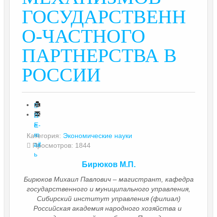
ГОСУДАРСТВЕНН
О-ЧАСТНОГО
ПАРТНЕРСТВА В
РОССИИ
П
е
E-
ч
m
Категория:
Экономические науки
ат
ail
Просмотров: 1844
ь
Бирюков М.П.
Бирюков Михаил Павлович – магистрант, кафедра
государственного и муниципального управления,
Сибирский институт управления (филиал)
Российская академия народного хозяйства и