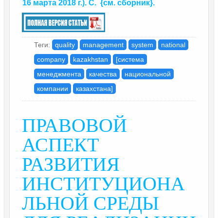
16 марта 2018 г.). С.
{
см. сборник
}.
Теги:
quality
management
system
national
company
kazakhstan
[система
менеджмента
качества
национальной
компании
казахстана]
ПРАВОВОЙ
АСПЕКТ
РАЗВИТИЯ
ИНСТИТУЦИОНА
ЛЬНОЙ СРЕДЫ