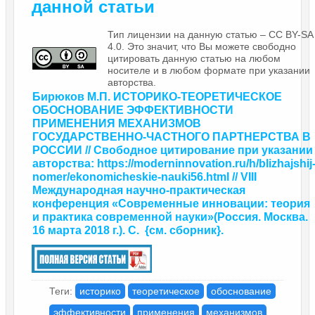
данной статьи
Тип лицензии на данную статью – CC BY-SA
4.0. Это значит, что Вы можете свободно
цитировать данную статью на любом
носителе и в любом формате при указании
авторства.
Бирюков М.П. ИСТОРИКО-ТЕОРЕТИЧЕСКОЕ
ОБОСНОВАНИЕ ЭФФЕКТИВНОСТИ
ПРИМЕНЕНИЯ МЕХАНИЗМОВ
ГОСУДАРСТВЕННО-ЧАСТНОГО ПАРТНЕРСТВА В
РОССИИ // Свободное цитирование при указании
авторства: https://moderninnovation.ru/h/blizhajshij
nomer/ekonomicheskie-nauki56.html // VIII
Международная научно-практическая
конференция «Современные инновации: теория
и практика современной науки»
(Россия. Москва.
16 марта 2018 г.). С.
{
см. сборник
}.
Теги:
историко
теоретическое
обоснование
эффективности
применения
механизмов