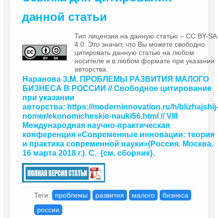
данной статьи
Тип лицензии на данную статью – CC BY-SA
4.0. Это значит, что Вы можете свободно
цитировать данную статью на любом
носителе и в любом формате при указании
авторства.
Наранова З.М. ПРОБЛЕМЫ РАЗВИТИЯ МАЛОГО
БИЗНЕСА В РОССИИ // Свободное цитирование
при указании
авторства:
https://moderninnovation.ru/h/blizhajshij
nomer/ekonomicheskie-nauki56.html
// VIII
Международная научно-практическая
конференция «Современные инновации: теория
и практика современной науки»
(Россия. Москва.
16 марта 2018 г.). С.
{
см. сборник
}.
Теги:
проблемы
развития
малого
бизнеса
россии