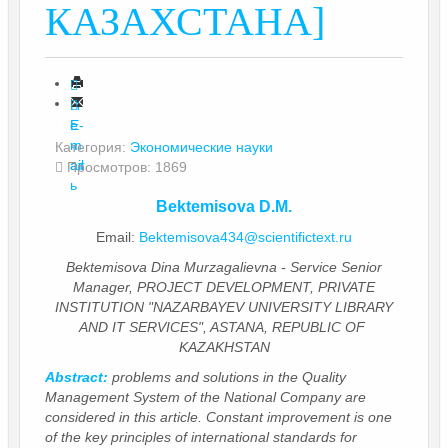
КАЗАХСТАНА]
П
е
E-
ч
m
Категория:
Экономические науки
ат
ail
Просмотров: 1869
ь
Bektemisova D.M.
Email:
Bektemisova434@scientifictext.ru
Bektemisova Dina Murzagalievna - Service Senior
Manager, PROJECT DEVELOPMENT, PRIVATE
INSTITUTION "NAZARBAYEV UNIVERSITY LIBRARY
AND IT SERVICES", ASTANA, REPUBLIC OF
KAZAKHSTAN
Abstract:
problems and solutions in the Quality
Management System of the National Company are
considered in this article. Constant improvement is one
of the key principles of international standards for