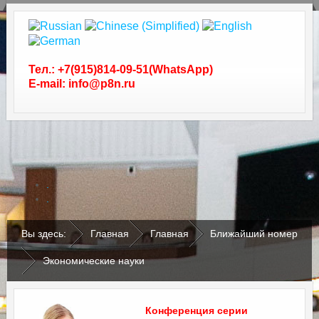
Тел.: +7(915)814-09-51(WhatsApp)
E-mail: info@p8n.ru
.
.
Вы здесь:
Главная
Главная
Ближайший номер
Экономические науки
Конференция серии