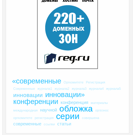
«современные
Оргкомитете
Регистрация
Современные
журнала1
журнала2
журнала3
журнала4
журнала5
инновации»
инновации
конференции
конференция
материалы
обложка
научной
международная
оргвзнос
серии
оргкомитете
регистрация
совершена
современные
статьи
ссылки