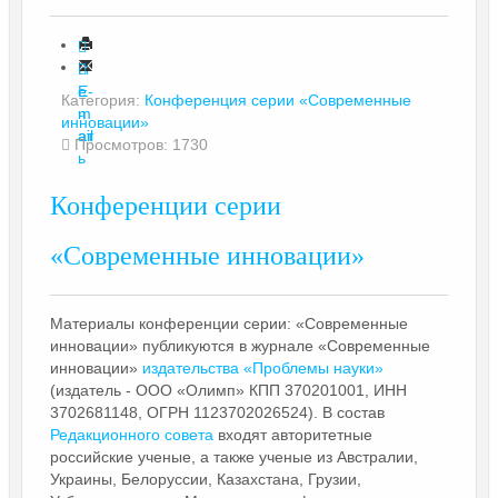
П
е
E-
Категория:
Конференция серии «Современные
ч
m
инновации»
ат
ail
Просмотров: 1730
ь
Конференции серии
«Современные инновации»
Материалы конференции серии: «Современные
инновации» публикуются в журнале «Современные
инновации»
издательства «Проблемы науки»
(издатель - ООО «Олимп» КПП 370201001, ИНН
3702681148, ОГРН 1123702026524). В состав
Редакционного совета
входят авторитетные
российские ученые, а также ученые из Австралии,
Украины, Белоруссии, Казахстана, Грузии,