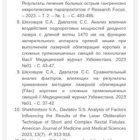
Результаты лечения больных острым гангренозно
некротическим парапроктитом // Research Focus.
– 2023. – Т. 2. – №. 1. – С. 483-486.
Шеховцов С.А., Давлатов С.С. Анализ влияния
воздействия подпороговых мощностей диодного
лазера с длиной волны 1470 нм на функцию
запирательного аппарата прямой кишки при
выполнении лазерной облитерации коротких и
сложных прямокишечных свищей по технологии
filac// Медицинский журнал Узбекистана. 2023
№01. - C. 43-47.
Шеховцов С.А., Давлатов С.С. Сравнительный
анализ факторов, влияющих на результаты
применения методики лазерной облитерации
(Filac) коротких и сложных прямокишечных
свищей // Медицинский журнал Узбекистана. 2023
№01. - C. 37-42.
Shekhovtsov S.A., Davlatov S.S. Analysis of Factors
Influencing the Results of the Laser Obliteration
Technique of Short and Complex Rectal Fistulas.
American Journal of Medicine and Medical Sciences
2023, 13(7): -P. 913-916.