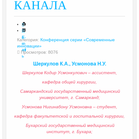
КАНАЛА
П
е
E-
Категория:
Конференция серии «Современные
ч
m
инновации»
ат
ail
Просмотров: 8076
ь
Шеркулов К.А., Усмонова Н.У.
Шеркулов Кодир Усмонкулович – ассистент,
кафедра общей хирургии,
Самаркандский государственный медицинский
университет, г. Самарканд;
Усмонова Нигинабону Усмоновна – студент,
кафедра факультетской и госпитальной хирургии,
Бухарский государственный медицинский
институт, г. Бухара;