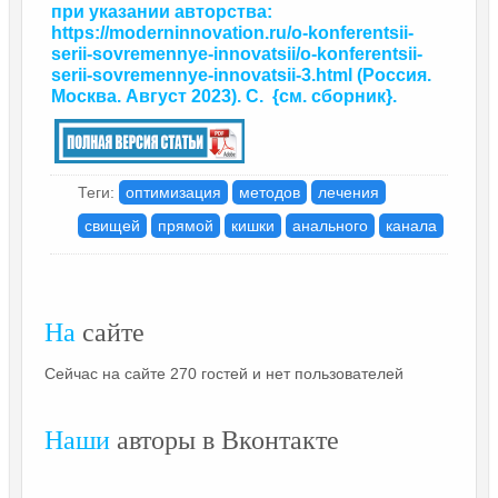
при указании авторства:
https://moderninnovation.ru/o-konferentsii-
serii-sovremennye-innovatsii/o-konferentsii-
serii-sovremennye-innovatsii-3.html
(Россия.
Москва. Август 2023). С.
{
см. сборник
}.
Теги:
оптимизация
методов
лечения
свищей
прямой
кишки
анального
канала
На
сайте
Сейчас на сайте 270 гостей и нет пользователей
Наши
авторы в Вконтакте