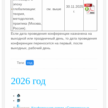
эпоху
30.11.2025
глобализации:
см. выше
г.
теория,
методология,
практика (Москва,
Россия).
Если дата проведения конференции назначена на
выходной или праздничный день, то дата проведения
конференции переносится на первый, после
выходных, рабочий день.
Теги:
год
2026 год
П
е
E-
Категория:
Конференция серии «Современные