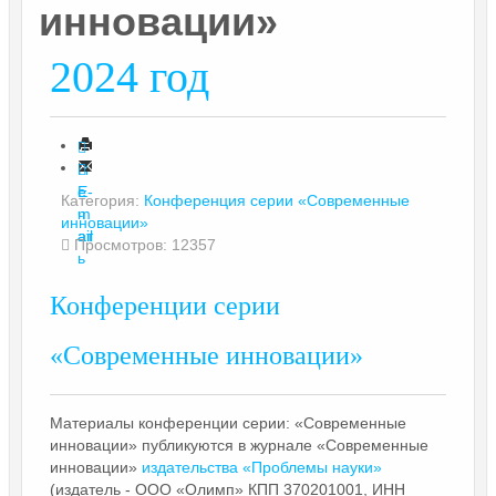
инновации»
2024 год
П
е
E-
Категория:
Конференция серии «Современные
ч
m
инновации»
ат
ail
Просмотров: 12357
ь
Конференции серии
«Современные инновации»
Материалы конференции серии: «Современные
инновации» публикуются в журнале «Современные
инновации»
издательства «Проблемы науки»
(издатель - ООО «Олимп» КПП 370201001, ИНН