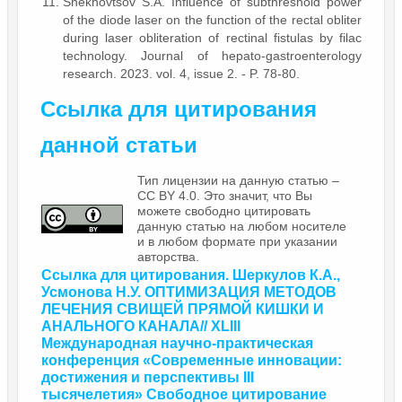
Shekhovtsov S.A. Influence of subthreshold power
of the diode laser on the function of the rectal obliter
during laser obliteration of rectinal fistulas by filac
technology. Journal of hepato-gastroenterology
research. 2023. vol. 4, issue 2. - P. 78-80.
Ссылка для цитирования
данной статьи
Тип лицензии на данную статью –
CC BY 4.0. Это значит, что Вы
можете свободно цитировать
данную статью на любом носителе
и в любом формате при указании
авторства.
Ссылка для цитирования.
Шеркулов К.А.,
Усмонова Н.У.
ОПТИМИЗАЦИЯ МЕТОДОВ
ЛЕЧЕНИЯ СВИЩЕЙ ПРЯМОЙ КИШКИ И
АНАЛЬНОГО КАНАЛА
// XLIII
Международная научно-практическая
конференция
«Современные инновации:
достижения и перспективы III
тысячелетия»
Свободное цитирование