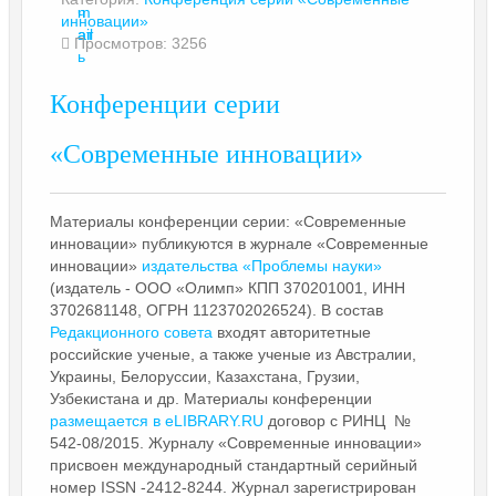
ч
m
инновации»
ат
ail
Просмотров: 3256
ь
Конференции серии
«Современные инновации»
Материалы конференции серии: «Современные
инновации» публикуются в журнале «Современные
инновации»
издательства «Проблемы науки»
(издатель - ООО «Олимп» КПП 370201001, ИНН
3702681148, ОГРН 1123702026524). В состав
Редакционного совета
входят авторитетные
российские ученые, а также ученые из Австралии,
Украины, Белоруссии, Казахстана, Грузии,
Узбекистана и др. Материалы конференции
размещается в eLIBRARY.RU
договор с РИНЦ №
542-08/2015. Журналу «Современные инновации»
присвоен международный стандартный серийный
номер ISSN -2412-8244. Журнал зарегистрирован