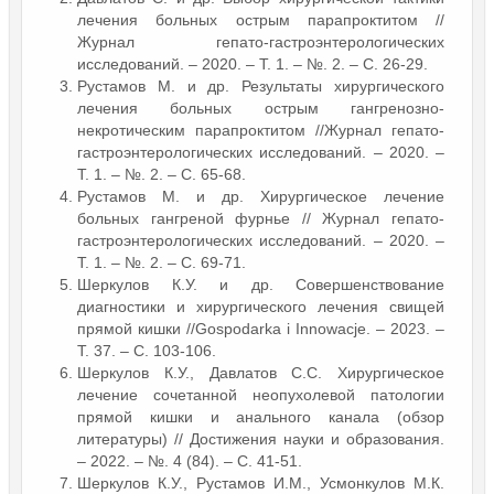
лечения больных острым парапроктитом //
Журнал гепато-гастроэнтерологических
исследований. – 2020. – Т. 1. – №. 2. – С. 26-29.
Рустамов М. и др. Результаты хирургического
лечения больных острым гангренозно-
некротическим парапроктитом //Журнал гепато-
гастроэнтерологических исследований. – 2020. –
Т. 1. – №. 2. – С. 65-68.
Рустамов М. и др. Хирургическое лечение
больных гангреной фурнье // Журнал гепато-
гастроэнтерологических исследований. – 2020. –
Т. 1. – №. 2. – С. 69-71.
Шеркулов К.У. и др. Совершенствование
диагностики и хирургического лечения свищей
прямой кишки //Gospodarka i Innowacje. – 2023. –
Т. 37. – С. 103-106.
Шеркулов К.У., Давлатов С.С. Хирургическое
лечение сочетанной неопухолевой патологии
прямой кишки и анального канала (обзор
литературы) // Достижения науки и образования.
– 2022. – №. 4 (84). – С. 41-51.
Шеркулов К.У., Рустамов И.М., Усмонкулов М.К.