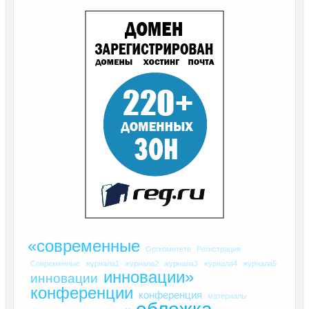
«современные
Оргкомитете
Регистрация
Современные
журнала1
журнала2
журнала3
журнала4
журнала5
инновации»
инновации
конференции
конференция
материалы