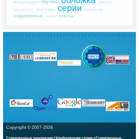
обложка
научной
международная
оргвзнос
серии
оргкомитете
регистрация
совершена
современные
статьи
ссылки
Copyrigiht © 2007-
2026
Современные инновации | Конференция серии «Современные