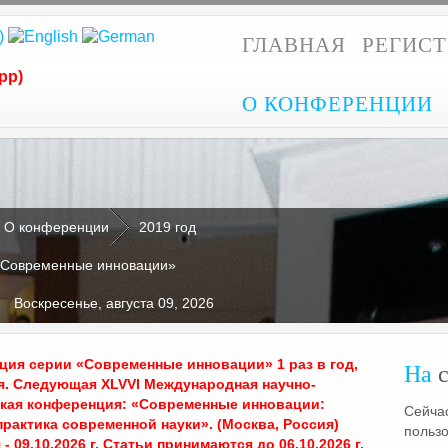
ГЛАВНАЯ
РЕГИС
pp)
О КОНФЕРЕНЦИИ
О конференции
2019 год
«Современные инновации»
Воскресенье, августа 09, 2026
ия серии «Современные инновации» 1 раз в год,
На
с
я. Следующая XLVVI Международная научно-
ская конференция: «Современные инновации:
Сейчас
практика современной науки». (Москва, Россия)
польз
- 09.10.2026 г. Статьи принимаются до 06.10.2026 г.