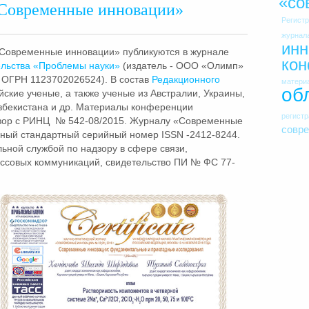
«со
Современные инновации»
Регист
журнал
инн
Современные инновации» публикуются в журнале
ко
льства «Проблемы науки»
(издатель - ООО «Олимп»
 ОГРН 1123702026524). В состав
Редакционного
матери
об
ские ученые, а также ученые из Австралии, Украины,
Узбекистана и др. Материалы конференции
регист
вор с РИНЦ № 542-08/2015. Журналу «Современные
совр
ный стандартный серийный номер ISSN -2412-8244.
ной службой по надзору в сфере связи,
ссовых коммуникаций, свидетельство ПИ № ФС 77-