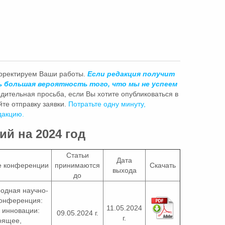
орректируем Ваши работы.
Если редакция получит
ь большая вероятность того, что мы не успеем
дительная просьба, если Вы хотите опубликоваться в
те отправку заявки.
Потратьте одну минуту,
дакцию.
й на 2024 год
Статьи
Дата
 конференции
принимаются
Скачать
выхода
до
одная научно-
конференция:
11.05.2024
 инновации:
09.05.2024 г.
г.
оящее,