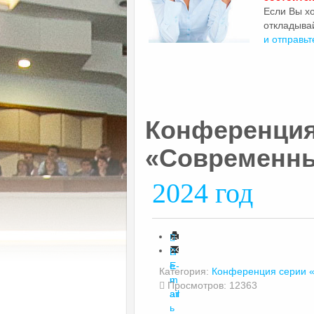
Если Вы х
откладывай
и отправьт
Конференция
«Современны
2024 год
П
е
E-
Категория:
Конференция серии 
ч
m
Просмотров: 12363
ат
ail
ь