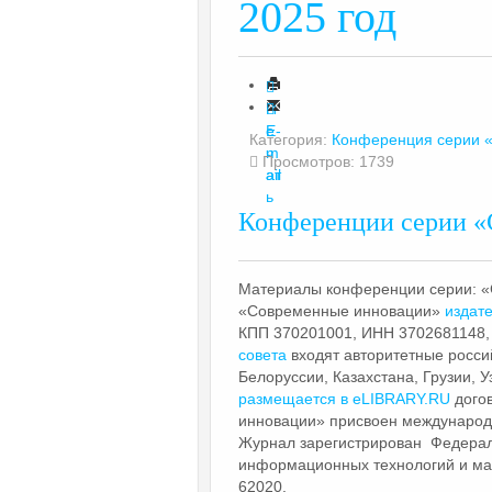
2025 год
П
е
E-
Категория:
Конференция серии 
ч
m
Просмотров: 1739
ат
ail
ь
Конференции серии «
Материалы конференции серии: «
«Современные инновации»
издате
КПП 370201001, ИНН 3702681148,
совета
входят авторитетные россий
Белоруссии, Казахстана, Грузии, 
размещается в eLIBRARY.RU
дого
инновации» присвоен международ
Журнал зарегистрирован Федераль
информационных технологий и ма
62020.