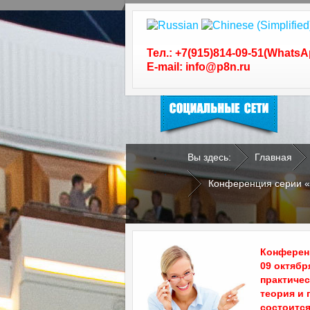
Следуйте за нами в
социальных сетях
Тел.: +7(915)814-09-51(WhatsA
E-mail: info@p8n.ru
Вы здесь:
Главная
.
.
Конференция серии 
Конференц
09 октябр
практиче
теория и 
состоится 