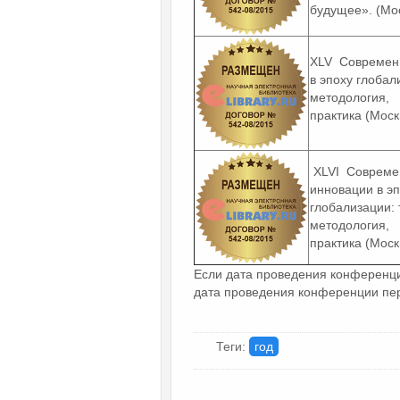
будущее». (Мос
XLV Современ
в эпоху глобал
методология,
практика (Моск
XLVI Совреме
инновации в э
глобализации: 
методология,
практика (Моск
Если дата проведения конференци
дата проведения конференции пер
Теги:
год