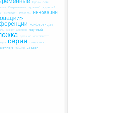
временные
Оргкомитете
рация
Современные
журнала1
журнала2
инновации
а3
журнала4
журнала5
овации»
нференции
конференция
научной
алы
международная
ложка
оргвзнос
оргкомитете
серии
рация
совершена
еменные
статьи
ссылки